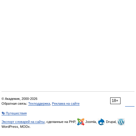
© Академик, 2000-2026
18+
Обратная связь:
Техподдержка
,
Реклама на сайте
👣 Путешествия
Экспорт словарей на сайты
, сделанные на PHP,
Joomla,
Drupal,
WordPress, MODx.