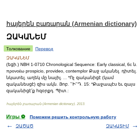
հայերեն բառարան (Armenian dictionary)
ԶԱԿԱՆԵՄ
Толкование
Перевод
ԶԱԿԱՆԵՄ
(եցի.) NBH 1-0710 Chronological Sequence: Early classical, 6c ն.
προνοέω prospicio, provideo, contemplor Քաջ ականել. դիտել.
նկատել. աղեկ մը նայիլ. ... *Ոչ զականիցէ (կամ
զականեսցէ) զիս ակն. Յոբ. ՟Ի՟Դ. 15: *Քաջապէս եւ զայս
զականիցէ՛ք հզօրքդ. Պիտ.:
հայերեն բառարան (Armenian dictionary)
.
2013
.
Игры ⚽
Поможем решить контрольную работу
ԶԱԾԱԾ
ԶԱԿԱՏԻՄ