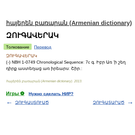
հայերեն բառարան (Armenian dictionary)
ԶՈՒԳԱՎԵՐԱԿ
Толкование
Перевод
ԶՈՒԳԱՎԵՐԱԿ
(-) NBH 1-0749 Chronological Sequence: 7c գ. Իբր Առ ʼի շեղ
դիրք աստեղաց առ իրեարս: Շիր.:
հայերեն բառարան (Armenian dictionary)
.
2013
.
Игры ⚽
Нужно сделать НИР?
ԶՈՒԳԱՍՏՈՒԱԾ
ԶՈՒԳԱՏԱՐԱԾ