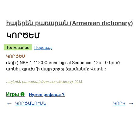
հայերեն բառարան (Armenian dictionary)
ԿՈՐԾԵՄ
Толкование
Перевод
ԿՈՐԾԵՄ
(եցի.) NBH 1-1120 Chronological Sequence: 12c - Ի կործ
առնել. գլուխ ʼի վայր շրջել (զամանս): Վստկ.:
հայերեն բառարան (Armenian dictionary)
.
2013
.
Игры ⚽
Нужен реферат?
ԿՈՐԾԱՆՈՒՄՆ
ԿՈՐԿ