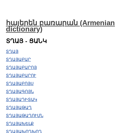
հայերեն բառարան (Armenian
dictionary)
ՏՂԱՅ - ՑԱՆԿ
ՏՂԱՅ
ՏՂԱՅԱԲԱՐ
ՏՂԱՅԱԲԱՐՈՅ
ՏՂԱՅԱԲԱՐՈՒ
ՏՂԱՅԱԲՈՅՍ
ՏՂԱՅԱԳՈՅՆ
ՏՂԱՅԱԴԻՏԱԿ
ՏՂԱՅԱԹԱՂ
ՏՂԱՅԱԹԱՂՈՒՄՆ
ՏՂԱՅԱԽԵԼՔ
ՏՂԱՅԱԽՈՂԽՈՂ