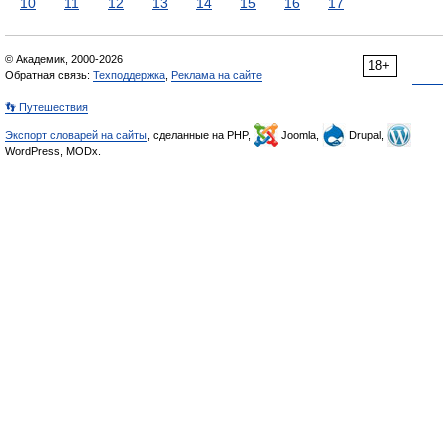
10
11
12
13
14
15
16
17
© Академик, 2000-2026
18+
Обратная связь:
Техподдержка
,
Реклама на сайте
👣 Путешествия
Экспорт словарей на сайты
, сделанные на PHP,
Joomla,
Drupal,
WordPress, MODx.