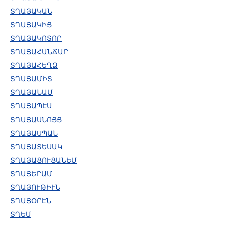
ՏՂԱՅԱԿԱՆ
ՏՂԱՅԱԿԻՑ
ՏՂԱՅԱԿՈՏՈՐ
ՏՂԱՅԱՀԱՆՃԱՐ
ՏՂԱՅԱՀԵՂՁ
ՏՂԱՅԱՄԻՏ
ՏՂԱՅԱՆԱՄ
ՏՂԱՅԱՊԷՍ
ՏՂԱՅԱՍՆՈՅՑ
ՏՂԱՅԱՍՊԱՆ
ՏՂԱՅԱՏԵՍԱԿ
ՏՂԱՅԱՑՈՒՑԱՆԵՄ
ՏՂԱՅԵՐԱՄ
ՏՂԱՅՈՒԹԻՒՆ
ՏՂԱՅՕՐԷՆ
ՏՂԵՄ