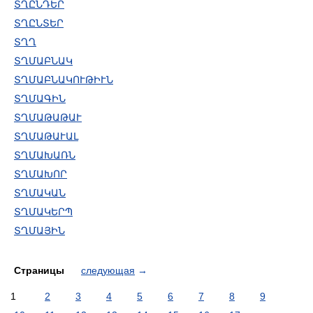
ՏՂԸՆԴԵՐ
ՏՂԸՆՏԵՐ
ՏՂՂ
ՏՂՄԱԲՆԱԿ
ՏՂՄԱԲՆԱԿՈՒԹԻՒՆ
ՏՂՄԱԳԻՆ
ՏՂՄԱԹԱԹԱՒ
ՏՂՄԱԹԱՒԱԼ
ՏՂՄԱԽԱՌՆ
ՏՂՄԱԽՈՐ
ՏՂՄԱԿԱՆ
ՏՂՄԱԿԵՐՊ
ՏՂՄԱՅԻՆ
Страницы
следующая
→
1
2
3
4
5
6
7
8
9