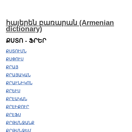
հայերեն բառարան (Armenian
dictionary)
ՔՍՏՈ - ՖՐԵՐ
ՔՍՏՈՒՄՆ
ՔՍՓՈՒՍ
ՔՐԱՅ
ՔՐԱՅԱԿԱՆ
ՔՐԱՒՆԻԿՈՆ
ՔՐԵՒՍ
ՔՐԷԱԿԱՆ
ՔՐԷԻՔՈՒՐ
ՔՐԷՖՍ
ՔՐԹՄՆՋԱՆՔ
ՔՐԹՄՆՋԵՄ