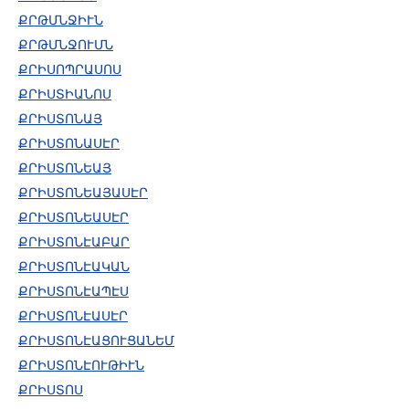
ՔՐԹՄՆՋԻՒՆ
ՔՐԹՄՆՋՈՒՄՆ
ՔՐԻՍՈՊՐԱՍՈՍ
ՔՐԻՍՏԻԱՆՈՍ
ՔՐԻՍՏՈՆԱՅ
ՔՐԻՍՏՈՆԱՍԷՐ
ՔՐԻՍՏՈՆԵԱՅ
ՔՐԻՍՏՈՆԵԱՅԱՍԷՐ
ՔՐԻՍՏՈՆԵԱՍԷՐ
ՔՐԻՍՏՈՆԷԱԲԱՐ
ՔՐԻՍՏՈՆԷԱԿԱՆ
ՔՐԻՍՏՈՆԷԱՊԷՍ
ՔՐԻՍՏՈՆԷԱՍԷՐ
ՔՐԻՍՏՈՆԷԱՑՈՒՑԱՆԵՄ
ՔՐԻՍՏՈՆԷՈՒԹԻՒՆ
ՔՐԻՍՏՈՍ