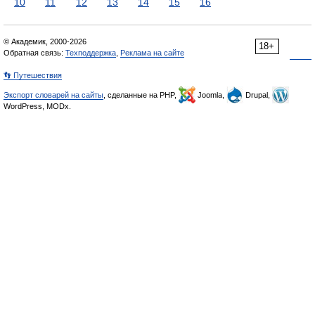
10
11
12
13
14
15
16
© Академик, 2000-2026
18+
Обратная связь:
Техподдержка
,
Реклама на сайте
👣 Путешествия
Экспорт словарей на сайты
, сделанные на PHP,
Joomla,
Drupal,
WordPress, MODx.