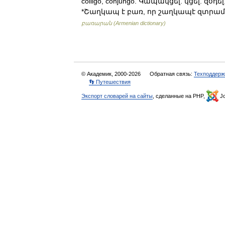
colligo, conjungo. Կապակցել. կցել. զօդ
*Շաղկապ է բառ, որ շաղկապէ զտրամ
բառարան (Armenian dictionary)
© Академик, 2000-2026
Обратная связь:
Техподдерж
👣 Путешествия
Экспорт словарей на сайты
, сделанные на PHP,
Jo