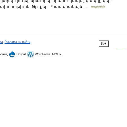
ել. յարել. զուդել. միաւորել. իրարու կապել, կապկըպել ...
ախոհութիւնն. Թր. քեր.: *հասարակայն …
հայերեն
ка
,
Реклама на сайте
18+
omla,
Drupal,
WordPress, MODx.