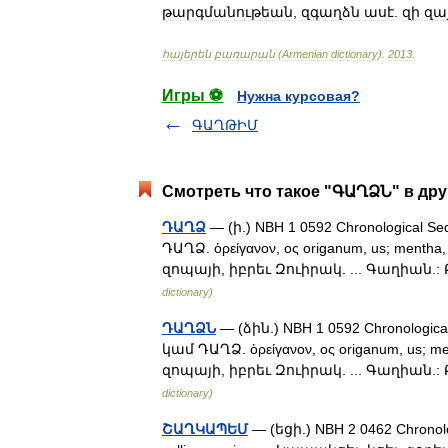
թարգմանութեան
,
զգաղձն
ասէ
.
զի
զայ
հայերեն
բառարան
(
Armenian
dictionary
)
.
2013
.
Игры ⚽
Нужна курсовая?
ԳԱՂԹԻՄ
Смотреть что такое "ԳԱՂՁՆ" в дру
ԴԱՂՁ
— (ի.) NBH 1 0592 Chronological Se
ԴԱՂՁ. ὁρείγανον, ος origanum, us; ment
զոպայի, իբրեւ Զուիրակ. ... Գաղիան.
dictionary)
ԴԱՂՁՆ
— (ձին.) NBH 1 0592 Chronological
կամ ԴԱՂՁ. ὁρείγανον, ος origanum, us; 
զոպայի, իբրեւ Զուիրակ. ... Գաղիան.
dictionary)
ՇԱՂԿԱՊԵՄ
— (եցի.) NBH 2 0462 Chronolog