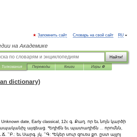
Запомнить сайт
Словарь на свой сайт
RU
едии на Академике
Найти!
Толкования
Переводы
Книги
Игры ⚽
 dictionary)
Unknown
date
,
Early
classical
,
12c
գ
.
Քաղ
.
որ
եւ
նոյն
կարծի
ապականիչ
այգեաց
. *
Եղիճն
եւ
պատաղիճն
...
որոմնն
,
ւ
Ճ
.
՟Բ
.
:
եւ
Սարգ
.
յկ
.
՟Գ:
*
Եկեր
սուր
զուռս
քո
.
ըստ
այլոյ