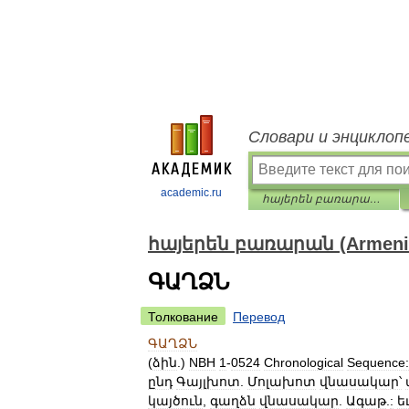
Словари и энциклоп
academic.ru
հայերեն բառարան (Armenian dictionary)
հայերեն բառարան (Armenian
ԳԱՂՁՆ
Толкование
Перевод
ԳԱՂՁՆ
(
ձին
.)
NBH
1
-
0524
Chronological
Sequence:
ընդ
Գայլխոտ
.
Մոլախոտ
վնասակար՝
կայծուն
,
գաղձն
վնասակար
.
Ագաթ
.
:
ե