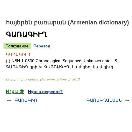
հայերեն բառարան (Armenian dictionary)
ԳԱՌԱԳԻՒՂ
Толкование
Перевод
ԳԱՌԱԳԻՒՂ
(-) NBH 1-0530 Chronological Sequence: Unknown date - Տ.
ԳԱՌԱԳԵՂ գրի եւ ԳԱՅՌԱԳԻՂ, կամ գեղ, կամ գիւղ.
հայերեն բառարան (Armenian dictionary)
.
2013
.
Игры ⚽
Нужен реферат?
ԳԱՌԱԳԻՌ
ԳԱՌԱԳՂԱՆՄԱՆ