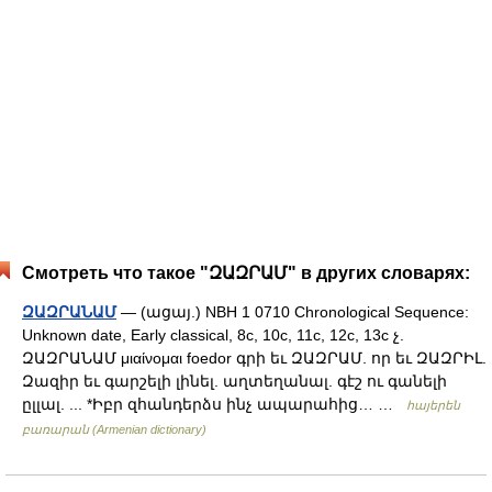
Смотреть что такое "ԶԱԶՐԱՄ" в других словарях:
ԶԱԶՐԱՆԱՄ
— (ացայ.) NBH 1 0710 Chronological Sequence:
Unknown date, Early classical, 8c, 10c, 11c, 12c, 13c չ.
ԶԱԶՐԱՆԱՄ μιαίνομαι foedor գրի եւ ԶԱԶՐԱՄ. որ եւ ԶԱԶՐԻԼ.
Զազիր եւ գարշելի լինել. աղտեղանալ. գէշ ու գանելի
ըլլալ. ... *Իբր զհանդերձս ինչ ապարահից… …
հայերեն
բառարան (Armenian dictionary)