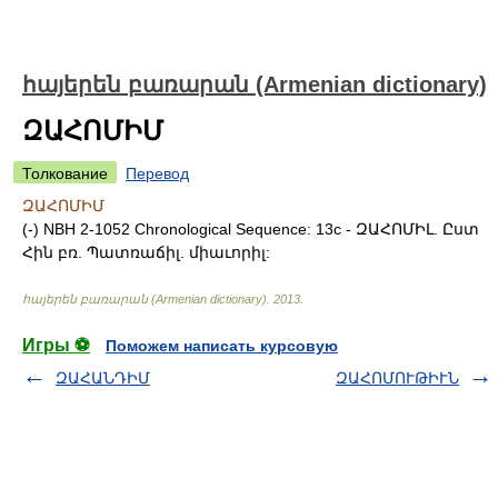
հայերեն բառարան (Armenian dictionary)
ԶԱՀՈՄԻՄ
Толкование
Перевод
ԶԱՀՈՄԻՄ
(-) NBH 2-1052 Chronological Sequence: 13c - ԶԱՀՈՄԻԼ. Ըստ
Հին բռ. Պատռաճիլ. միաւորիլ:
հայերեն բառարան (Armenian dictionary)
.
2013
.
Игры ⚽
Поможем написать курсовую
ԶԱՀԱՆԴԻՄ
ԶԱՀՈՄՈՒԹԻՒՆ