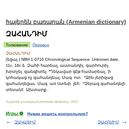
հայերեն բառարան (Armenian dictionary)
ԶԱՀԱՆԴԻՄ
Толкование
Перевод
ԶԱՀԱՆԴԻՄ
(եցայ.) NBH 1-0710 Chronological Sequence: Unknown date,
11c, 18c ձ. Զահի հարեալ, աստանդիլ. զարհուրիլ.
խրտչել. զանգիտել. *Ղեկավար գէթ համարեալ, ʼի
կոհակաց ոչ զահանդեալ. Մագ. ոտ.: *Ձին յերիզաց
զահանդեցաւ. Մագ. առ Ստեփ. լեհ.: *Զերազ զահանդելի
տեսանէ. Ախտարք.:
հայերեն բառարան (Armenian dictionary)
.
2013
.
Игры ⚽
Нужно решить контрольную?
ԶԱԿԱՏԻՄ
ԶԱՀՈՄԻՄ