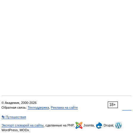
© Академик, 2000-2026
18+
Обратная связь:
Техподдержка
,
Реклама на сайте
👣 Путешествия
Экспорт словарей на сайты
, сделанные на PHP,
Joomla,
Drupal,
WordPress, MODx.