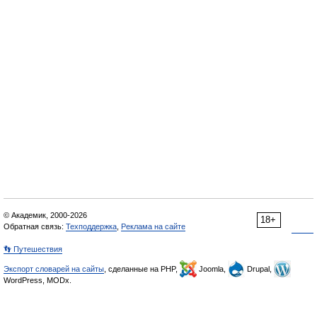
© Академик, 2000-2026
18+
Обратная связь:
Техподдержка
,
Реклама на сайте
👣 Путешествия
Экспорт словарей на сайты
, сделанные на PHP,
Joomla,
Drupal,
WordPress, MODx.