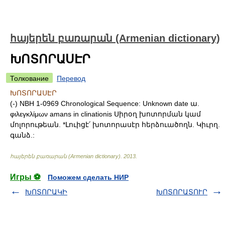
հայերեն բառարան (Armenian dictionary)
ԽՈՏՈՐԱՍԷՐ
Толкование
Перевод
ԽՈՏՈՐԱՍԷՐ
(-) NBH 1-0969 Chronological Sequence: Unknown date ա.
φιλεγκλίμων amans in clinationis Սիրօղ խոտորման կամ
մոլորութեան. *Լուիցէ՛ խոտորասէր հերձուածողն. Կիւրղ.
գանձ.:
հայերեն բառարան (Armenian dictionary)
.
2013
.
Игры ⚽
Поможем сделать НИР
ԽՈՏՈՐԱԿԻ
ԽՈՏՈՐԱՏՈՒՐ