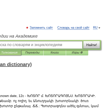
Запомнить сайт
Словарь на свой сайт
RU
едии на Академике
Найти!
Толкования
Переводы
Книги
Игры ⚽
 dictionary)
known
date
,
12c
-
ԽՈՏՈՐ
մ
.
ԽՈՏՈՐԱԳՈՅՆՍ
.
ԽՈՏՈՐԱԿԻ
.
ւթեամբ
.
ոչ
ողիղ
.
եւ
Անուղղակի
.
խոտորնակի
.
ծուռ
խոտոր
ընթանայ
.
ՃՃ
.
:
*
Խոտրագոյնս
ածել
զմտաւ
,
կամ