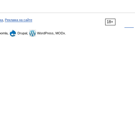
ка
,
Реклама на сайте
18+
omla,
Drupal,
WordPress, MODx.