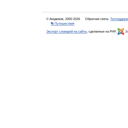
© Академик, 2000-2026
Обратная связь:
Техподдерж
👣 Путешествия
Экспорт словарей на сайты
, сделанные на PHP,
Jo