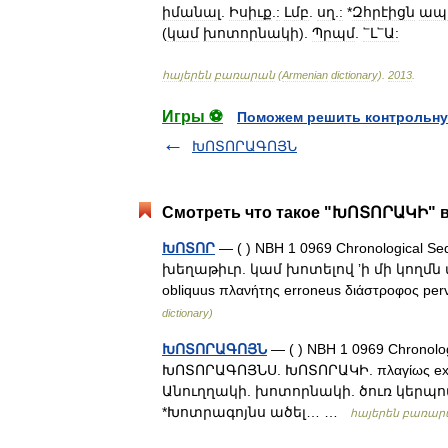
իմանալ
.
Իսիւք
.
:
Լմբ
.
սղ
.
:
*
Զհրէիցն
ապ
(
կամ
խոտորնակի
).
Պրպմ
.
՟Լ՟Ա:
հայերեն
բառարան
(
Armenian
dictionary
)
.
2013
.
Игры ⚽
Поможем решить контрольну
ԽՈՏՈՐԱԳՈՅՆ
Смотреть что такое "ԽՈՏՈՐԱԿԻ" в
ԽՈՏՈՐ
— ( ) NBH 1 0969 Chronological Seq
խեղաթիւր. կամ խոտելով ʼի մի կողմն վա
obliquus πλανήτης erroneus διάστροφος p
dictionary)
ԽՈՏՈՐԱԳՈՅՆ
— ( ) NBH 1 0969 Chronolo
ԽՈՏՈՐԱԳՈՅՆՍ. ԽՈՏՈՐԱԿԻ. πλαγίως ex o
Անուղղակի. խոտորնակի. ծուռ կերպով 
*Խոտրագոյնս ածել… …
հայերեն բառարան 