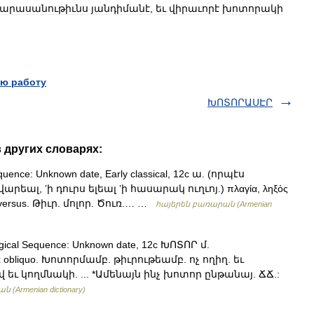
արասանութիւնս
յանդիմանէ
,
եւ
վիրաւորէ
խոտորակի
ю работу
ԽՈՏՈՐԱՍԷՐ
 других словарях:
uence: Unknown date, Early classical, 12c ա. (որպէս
րեալ, ʼի դուրս ելեալ ʼի հասարակ ուղւոյ.) πλαγία, ληξός
erversus. Թիւր. մոլոր. Ծուռ.… …
հայերեն բառարան (Armenian
gical Sequence: Unknown date, 12c ԽՈՏՈՐ մ.
bliquo. Խոտորմամբ. թիւրութեամբ. ոչ ողիղ. եւ
եւ կողմնակի. ... *Ամենայն ինչ խոտոր ընթանայ. ՃՃ.:
(Armenian dictionary)