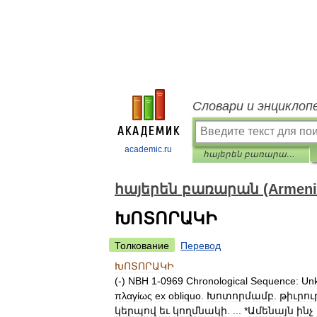
Словари и энциклоп
academic.ru
հայերեն բառարան (Armenian dictionary)
հայերեն բառարան (Armenian
ԽՈՏՈՐԱԿԻ
Толкование
Перевод
ԽՈՏՈՐԱԿԻ
(-)
NBH
1
-
0969
Chronological
Sequence:
Un
πλαγίως
ex
obliquo
.
Խոտորմամբ
.
թիւրո
կերպով
եւ
կողմնակի
. ... *
Ամենայն
ինչ