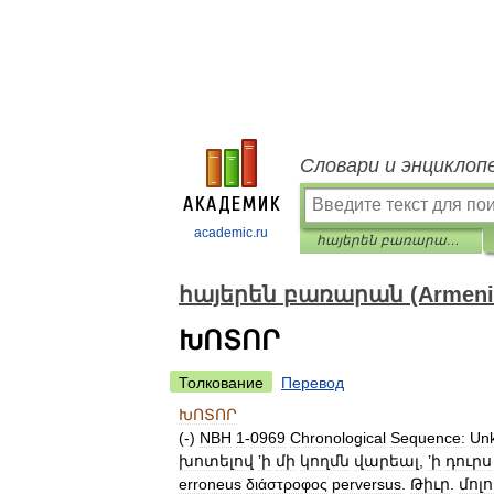
Словари и энциклоп
academic.ru
հայերեն բառարան (Armenian dictionary)
հայերեն բառարան (Armenian
ԽՈՏՈՐ
Толкование
Перевод
ԽՈՏՈՐ
(-)
NBH
1
-
0969
Chronological
Sequence:
Un
խոտելով
ʼի
մի
կողմն
վարեալ
,
ʼի
դուրս
erroneus
διάστροφος
perversus
.
Թիւր
.
մոլո