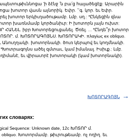
ապետութիւննոցա
ʼի
ձէնջ
՛ն
բա՛ց
հալածեցէք:
Արարին
նոցա
խոտոր
վասն
այնորիկ
.
Եփր
.
՟գ
.
կոր
.
եւ
Եփր
.
րել
խոտոր
երկիւղածութամբ
.
Լմբ
.
սղ
.
:
*
Ընկեցին
զնա
ոտոր
խառնմամբ
կործանիւր:
Ի
խոտորն
յայն
ուխտ:
ՈՐ
ՀԱՆԵԼ
.
իբր
Խոտորեցուցանել
.
Ծռել
. ... *
Ընդե՞ր
խոտոր
ՈՏՈՐ
.
մ
.
ԽՈՏՈՐԱԳՈՅՆՍ
.
ԽՈՏՈՐԱԿԻ
.
πλαγίως
ex
obliquo
.
ւ
Անուղղակի
.
խոտորնակի
.
ծուռ
կերպով
եւ
կողմնակի
.
*
Խոտրագոյնս
ածել
զմտաւ
,
կամ
իմանալ
.
Իսիւք
.
:
Լմբ
.
նդիմանէ
,
եւ
վիրաւորէ
խոտորակի
(
կամ
խոտորնակի
).
ԽՈՏՈՐԱԳՈՅՆ
гих словарях:
gical Sequence: Unknown date, 12c ԽՈՏՈՐ մ.
bliquo. Խոտորմամբ. թիւրութեամբ. ոչ ողիղ. եւ