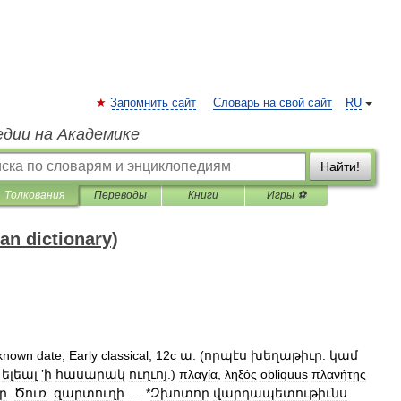
Запомнить сайт
Словарь на свой сайт
RU
едии на Академике
Найти!
Толкования
Переводы
Книги
Игры ⚽
 dictionary)
known
date
,
Early
classical
,
12c
ա
. (
որպէս
խեղաթիւր
.
կամ
ելեալ
ʼի
հասարակ
ուղւոյ
.)
πλαγία
,
ληξός
obliquus
πλανήτης
ր
.
Ծուռ
.
զարտուղի
. ... *
Զխոտոր
վարդապետութիւնս