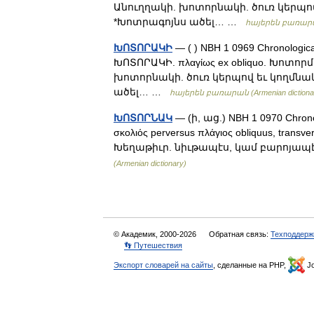
Անուղղակի. խոտորնակի. ծուռ կերպով 
*Խոտրագոյնս ածել… …
հայերեն բառարան 
ԽՈՏՈՐԱԿԻ
— ( ) NBH 1 0969 Chronolog
ԽՈՏՈՐԱԿԻ. πλαγίως ex obliquo. Խոտոր
խոտորնակի. ծուռ կերպով եւ կողմնակի
ածել… …
հայերեն բառարան (Armenian dictiona
ԽՈՏՈՐՆԱԿ
— (ի, աց.) NBH 1 0970 Chronolo
σκολιός perversus πλάγιος obliquus, tra
Խեղաթիւր. նիւթապէս, կամ բարոյապէս 
(Armenian dictionary)
© Академик, 2000-2026
Обратная связь:
Техподдерж
👣 Путешествия
Экспорт словарей на сайты
, сделанные на PHP,
Jo