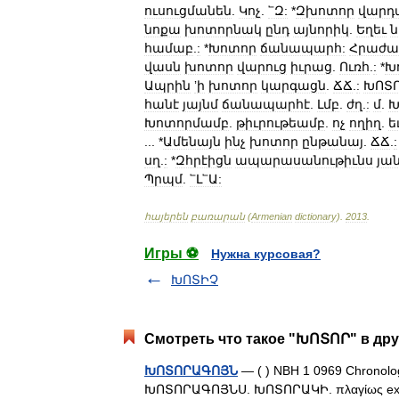
ուսուցմանեն
.
Կոչ
.
՟Զ:
*
Զխոտոր
վարդ
նոքա
խոտորնակ
ընդ
այնորիկ
.
Եղեւ
համաբ
.
:
*
Խոտոր
ճանապարհ:
Հրաժա
վասն
խոտոր
վարուց
իւրաց
.
Ուռհ
.
:
*
Խ
Ապրին
ʼի
խոտոր
կարգացն
.
ՃՃ
.
:
ԽՈՏ
հանէ
յայնմ
ճանապարհէ
.
Լմբ
.
ժղ
.
:
մ
.
Խ
Խոտորմամբ
.
թիւրութեամբ
.
ոչ
ողիղ
.
ե
... *
Ամենայն
ինչ
խոտոր
ընթանայ
.
ՃՃ
.
:
սղ
.
:
*
Զհրէիցն
ապարասանութիւնս
յա
Պրպմ
.
՟Լ՟Ա:
հայերեն
բառարան
(
Armenian
dictionary
)
.
2013
.
Игры ⚽
Нужна курсовая?
ԽՈՏԻՉ
Смотреть что такое "ԽՈՏՈՐ" в дру
ԽՈՏՈՐԱԳՈՅՆ
— ( ) NBH 1 0969 Chronolo
ԽՈՏՈՐԱԳՈՅՆՍ. ԽՈՏՈՐԱԿԻ. πλαγίως ex o