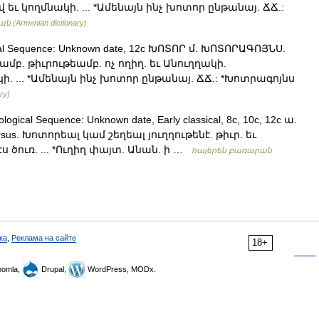
եւ կողմնակի. ... *Ամենայն ինչ խոտոր ընթանայ. ՃՃ.:
(Armenian dictionary)
ical Sequence: Unknown date, 12c ԽՈՏՈՐ մ. ԽՈՏՈՐԱԳՈՅՆՍ.
մամբ. թիւրութեամբ. ոչ ողիղ. եւ Անուղղակի.
. ... *Ամենայն ինչ խոտոր ընթանայ. ՃՃ.: *Խոտրագոյնս
ry)
gical Sequence: Unknown date, Early classical, 8c, 10c, 12c ա.
nsversus. Խոտորեալ կամ շեղեալ յուղղութենէ. թիւր. եւ
ծուռ. ... *Ուղիղ փայտ. Անան. ի …
հայերեն բառարան
ка
,
Реклама на сайте
18+
omla,
Drupal,
WordPress, MODx.