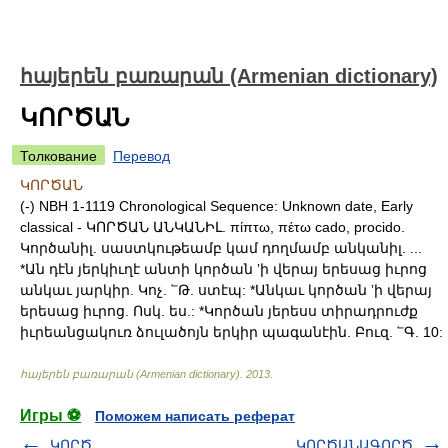
հայերեն բառարան (Armenian dictionary)
ԿՈՐԾԱՆ
Толкование
Перевод
ԿՈՐԾԱՆ
(-) NBH 1-1119 Chronological Sequence: Unknown date, Early
classical - ԿՈՐԾԱՆ ԱՆԿԱՆԻԼ. πίπτω, πέτω cado, procido.
Կործանիլ. սաստկութեամբ կամ դողմամբ անկանիլ. ...
*Ան դէն յերկիւղէ անտի կործան ʼի վերայ երեսաց իւրոց
անկաւ յարկիր. Կոչ. ՟Թ. ստէպ: *Անկաւ կործան ʼի վերայ
երեսաց իւրոց. Ոսկ. ես.: *Կործան յերեսս տիրադրուժք
իւրեանցակուռ ձուլածոյն երկիր պագանէին. Բուզ. ՟Գ. 10:
հայերեն բառարան (Armenian dictionary)
.
2013
.
Игры ⚽
Поможем написать реферат
ԿՈՐԾ
ԿՈՐԾԱՆԱԳՈՐԾ