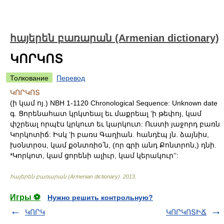
հայերեն բառարան (Armenian dictionary)
ԿՈՐԿՈՏ
Толкование
Перевод
ԿՈՐԿՈՏ
(ի կամ ոյ.) NBH 1-1120 Chronological Sequence: Unknown date
գ. Ցորենահատ կրկտեալ եւ մաքրեալ ʼի թեփոյ, կամ
փշրեալ որպէս կրկուտ եւ կարկուտ: Ուստի յաջորդ բառն
Կորկոտիճ: Իսկ ʼի բառս Գաղիան. հանդէպ յն. ձայնիս,
խօնտրօս, կամ քօնտռիօ՛ն, (որ գրի անդ Քոնտրոն,) դնի.
*Կորկոտ, կամ ցորենի ալիւր, կամ կերակուրʼʼ:
հայերեն բառարան (Armenian dictionary)
.
2013
.
Игры ⚽
Нужно решить контрольную?
ԿՈՐԿ
ԿՈՐԿՈՏԻՃ