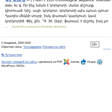
ԿՈՐԿՈՏԻՃ
— ( ) NBH 1 1120 Chronological Sequence: Unknown
date, 6c գ. Որ ինչ նման է կորկոտի. մանր փշուրք.
կիտուած. նիշ. սպի. կորկոտ, կորկոտի պէս պուտ պուտ.
*կադէս մեկնի սուրբ. իսկ փառան՝ կարկուտ, կամ
կորկոտիճ. Փիլ. լին. ՟Գ. 36: (եբր. ֆառամ, է փշրել. իսկ լտ
…
հայերեն բառարան (Armenian dictionary)
© Академик, 2000-2026
18+
Обратная связь:
Техподдержка
,
Реклама на сайте
👣 Путешествия
Экспорт словарей на сайты
, сделанные на PHP,
Joomla,
Drupal,
WordPress, MODx.