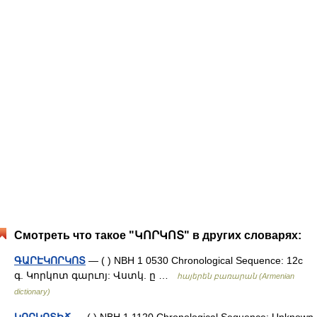
Смотреть что такое "ԿՈՐԿՈՏ" в других словарях:
ԳԱՐԷԿՈՐԿՈՏ
— ( ) NBH 1 0530 Chronological Sequence: 12c
գ. Կորկոտ գարւոյ: Վստկ. ը …
հայերեն բառարան (Armenian
dictionary)