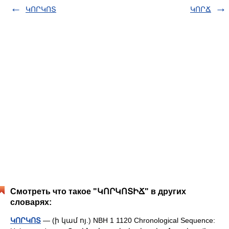
ԿՈՐԿՈՏ
ԿՈՐՃ
Смотреть что такое "ԿՈՐԿՈՏԻՃ" в других
словарях:
ԿՈՐԿՈՏ
— (ի կամ ոյ.) NBH 1 1120 Chronological Sequence: