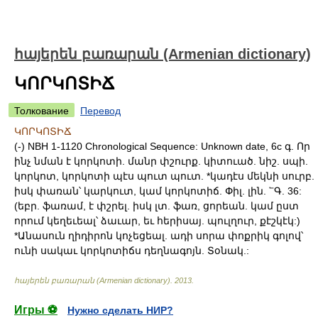
հայերեն բառարան (Armenian dictionary)
ԿՈՐԿՈՏԻՃ
Толкование
Перевод
ԿՈՐԿՈՏԻՃ
(-) NBH 1-1120 Chronological Sequence: Unknown date, 6c գ. Որ
ինչ նման է կորկոտի. մանր փշուրք. կիտուած. նիշ. սպի.
կորկոտ, կորկոտի պէս պուտ պուտ. *կադէս մեկնի սուրբ.
իսկ փառան՝ կարկուտ, կամ կորկոտիճ. Փիլ. լին. ՟Գ. 36:
(եբր. ֆառամ, է փշրել. իսկ լտ. ֆառ, ցորեան. կամ ըստ
որում կեղեւեալ՝ ձաւար, եւ հերիսայ. պուլղուր, քէշկէկ:)
*Անասուն ղիդիրոն կոչեցեալ. ադի սորա փոքրիկ գոլով՝
ունի սակաւ կորկոտիճս դեղնագոյն. Տօնակ.:
հայերեն բառարան (Armenian dictionary)
.
2013
.
Игры ⚽
Нужно сделать НИР?