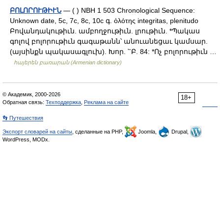
ԲՈԼՈՐՈՒԹԻՒՆ
— ( ) NBH 1 503 Chronological Sequence:
Unknown date, 5c, 7c, 8c, 10c գ. ὀλότης integritas, plenitudo
Բովանդակութիւն. ամբողջութիւն. լրութիւն. *Պակաս
գոլով բոլորութիւն գագաթանն՝ անուանեցաւ կամսար.
(այսինքն պակասագլուխ). Խոր. ՟Բ. 84: *Ոչ բոլորութիւն …
հայերեն բառարան (Armenian dictionary)
© Академик, 2000-2026
18+
Обратная связь:
Техподдержка
,
Реклама на сайте
👣 Путешествия
Экспорт словарей на сайты
, сделанные на PHP,
Joomla,
Drupal,
WordPress, MODx.