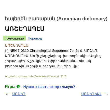
հայերեն բառարան (Armenian dictionary)
ԱՌՇԵՂԱՊԷՍ
Толкование
Перевод
ԱՌՇԵՂԱՊԷՍ
(-) NBH 1-0310 Chronological Sequence: 7c, 9c մ. ԱՌՇԵՂ
ԱՌՇԵՂԱՊԷՍ. Առ ʼի շեղ. շեղեալ. խոտորնակի. *Առշեղ
շրջագայէր. Զքր. կթ.: եւ Շիր.: *Կենդանատեսակ
բոլորութիւնն շրջի առշեղապէս. Շիր. վջ.:
հայերեն բառարան (Armenian dictionary)
.
2013
.
Игры ⚽
Нужно решить контрольную?
ԱՌՇԵՂ
ԱՌՇԵՂԵԱԼ