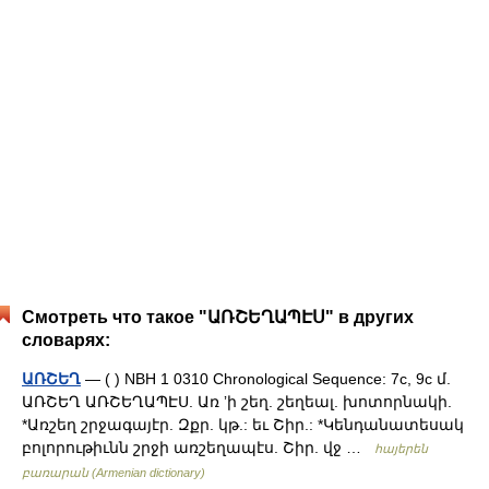
Смотреть что такое "ԱՌՇԵՂԱՊԷՍ" в других
словарях:
ԱՌՇԵՂ
— ( ) NBH 1 0310 Chronological Sequence: 7c, 9c մ.
ԱՌՇԵՂ ԱՌՇԵՂԱՊԷՍ. Առ ʼի շեղ. շեղեալ. խոտորնակի.
*Առշեղ շրջագայէր. Զքր. կթ.: եւ Շիր.: *Կենդանատեսակ
բոլորութիւնն շրջի առշեղապէս. Շիր. վջ …
հայերեն
բառարան (Armenian dictionary)