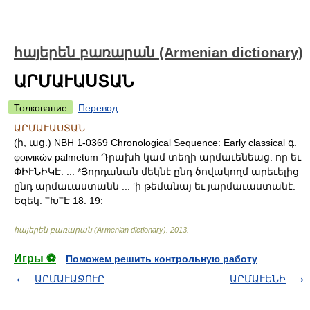
հայերեն բառարան (Armenian dictionary)
ԱՐՄԱՒԱՍՏԱՆ
Толкование
Перевод
ԱՐՄԱՒԱՍՏԱՆ
(ի, աց.) NBH 1-0369 Chronological Sequence: Early classical գ.
φοινικών palmetum Դրախհ կամ տեղի արմաւենեաց. որ եւ
ՓԻՒՆԻԿԷ. ... *Յորդանան մեկնէ ընդ ծովակողմ արեւելից
ընդ արմաւաստանն ... ʼի թեմանայ եւ յարմաւաստանէ.
Եզեկ. ՟Խ՟Է 18. 19:
հայերեն բառարան (Armenian dictionary)
.
2013
.
Игры ⚽
Поможем решить контрольную работу
ԱՐՄԱՒԱՋՈՒՐ
ԱՐՄԱՒԵՆԻ