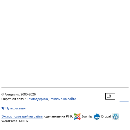
© Академик, 2000-2026
18+
Обратная связь:
Техподдержка
,
Реклама на сайте
👣 Путешествия
Экспорт словарей на сайты
, сделанные на PHP,
Joomla,
Drupal,
WordPress, MODx.