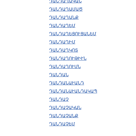
ԴԱՆԴԱՂԱԿԱՆ
ԴԱՆԴԱՂԱՄԱԾ
ԴԱՆԴԱՂԱՆՔ
ԴԱՆԴԱՂԵՄ
ԴԱՆԴԱՂԵՑՈՒՑԱՆԵՄ
ԴԱՆԴԱՂԻՄ
ԴԱՆԴԱՂԿՈՏ
ԴԱՆԴԱՂՈՒԹԻՒՆ
ԴԱՆԴԱՂՈՒՄՆ
ԴԱՆԴԱՆ
ԴԱՆԴԱՆԱՒԱՆԴ
ԴԱՆԴԱՆԱՒԱՆԴԱԿԱՊ
ԴԱՆԴԱՉ
ԴԱՆԴԱՉԱԿԱՆ
ԴԱՆԴԱՉԱՆՔ
ԴԱՆԴԱՉԵՄ