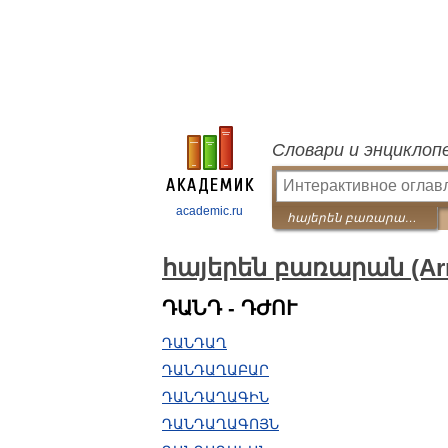
Словари и энциклоп
academic.ru
հայերեն բառարան (Armenian dictionary)
հայերեն բառարան (Arme
ԴԱՆԴ - ԴԺՈՒ
ԴԱՆԴԱՂ
ԴԱՆԴԱՂԱԲԱՐ
ԴԱՆԴԱՂԱԳԻՆ
ԴԱՆԴԱՂԱԳՈՅՆ