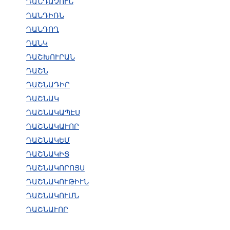
ԴԱՆԴԱՉՈՒՆ
ԴԱՆԴԻՌՆ
ԴԱՆԴՈՂ
ԴԱՆԿ
ԴԱՇԽՈՒՐԱՆ
ԴԱՇՆ
ԴԱՇՆԱԴԻՐ
ԴԱՇՆԱԿ
ԴԱՇՆԱԿԱՊԷՍ
ԴԱՇՆԱԿԱՒՈՐ
ԴԱՇՆԱԿԵՄ
ԴԱՇՆԱԿԻՑ
ԴԱՇՆԱԿՈՐՈՅՍ
ԴԱՇՆԱԿՈՒԹԻՒՆ
ԴԱՇՆԱԿՈՒՄՆ
ԴԱՇՆԱՒՈՐ