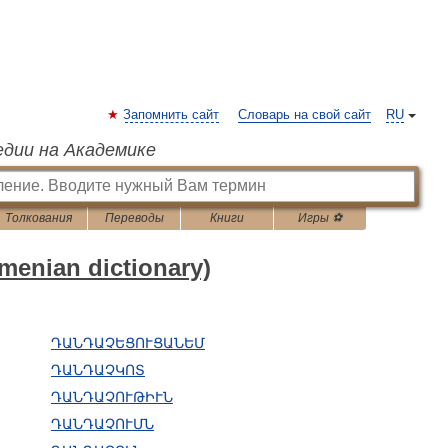
Запомнить сайт
Словарь на свой сайт
RU
едии на Академике
Толкования
Переводы
Книги
Игры ⚽
nian dictionary)
ԴԱՆԴԱՉԵՑՈՒՑԱՆԵՄ
ԴԱՆԴԱՉԿՈՏ
ԴԱՆԴԱՉՈՒԹԻՒՆ
ԴԱՆԴԱՉՈՒՄՆ