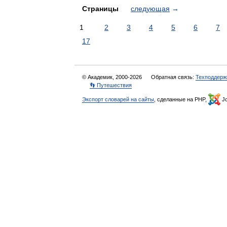
Страницы
следующая
→
1
2
3
4
5
6
7
17
© Академик, 2000-2026
Обратная связь:
Техподдерж
👣 Путешествия
Экспорт словарей на сайты
, сделанные на PHP,
Jo