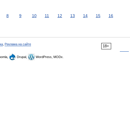
8
9
10
11
12
13
14
15
16
ка
,
Реклама на сайте
18+
omla,
Drupal,
WordPress, MODx.