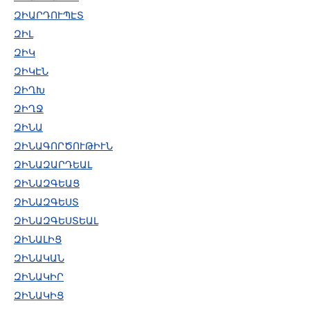
ԶԻԱՐԴՈՒՊԷՏ
ԶԻԼ
ԶԻԿ
ԶԻԿԷՆ
ԶԻՂԽ
ԶԻՂՋ
ԶԻՆԱ
ԶԻՆԱԳՈՐԾՈՒԹԻՒՆ
ԶԻՆԱԶԱՐԴԵԱԼ
ԶԻՆԱԶԳԵԱՑ
ԶԻՆԱԶԳԵՍՏ
ԶԻՆԱԶԳԵՍՏԵԱԼ
ԶԻՆԱԼԻՑ
ԶԻՆԱԿԱՆ
ԶԻՆԱԿԻՐ
ԶԻՆԱԿԻՑ