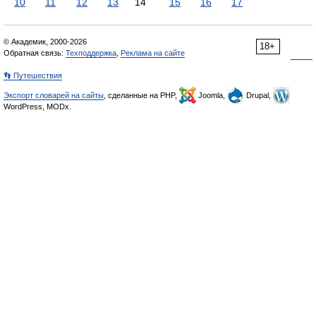
10
11
12
13
14
15
16
17
© Академик, 2000-2026
18+
Обратная связь:
Техподдержка
,
Реклама на сайте
👣 Путешествия
Экспорт словарей на сайты
, сделанные на PHP,
Joomla,
Drupal,
WordPress, MODx.