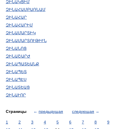
ԶԻՆԱԿՑԻՄ
ԶԻՆԱՀԱՄԲԱՌՆԱՄ
ԶԻՆԱՀԱՐ
ԶԻՆԱՀԱՐԻՄ
ԶԻՆԱՄԱՐՏԻԿ
ԶԻՆԱՄԱՐՏՈՒԹԻՒՆ
ԶԻՆԱՆՈՑ
ԶԻՆԱՇԱՐԺ
ԶԻՆԱՊԱՏԵԱՆՔ
ԶԻՆԱՊԵՏ
ԶԻՆԱՊԷՍ
ԶԻՆԱՏԵԱՑ
ԶԻՆԱՒՈՐ
Страницы
←
предыдущая
следующая
→
1
2
3
4
5
6
7
8
9