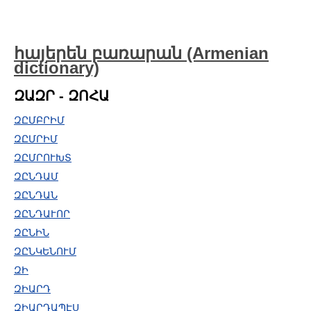
հայերեն բառարան (Armenian
dictionary)
ԶԱԶՐ - ԶՈՀԱ
ԶԸՄԲՐԻՄ
ԶԸՄՐԻՄ
ԶԸՄՐՈՒԽՏ
ԶԸՆԴԱՄ
ԶԸՆԴԱՆ
ԶԸՆԴԱՒՈՐ
ԶԸՆԻՆ
ԶԸՆԿԵՆՈՒՄ
ԶԻ
ԶԻԱՐԴ
ԶԻԱՐԴԱՊԷՍ