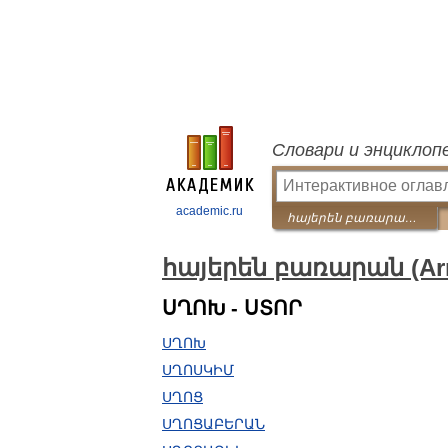
Словари и энциклоп
academic.ru
հայերեն բառարան (Armenian dictionary)
հայերեն բառարան (Arme
ՍՂՈԽ - ՍՏՈՐ
ՍՂՈԽ
ՍՂՈՍԿԻՄ
ՍՂՈՑ
ՍՂՈՑԱԲԵՐԱՆ