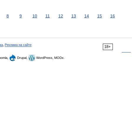
8
9
10
11
12
13
14
15
16
ка
,
Реклама на сайте
18+
omla,
Drupal,
WordPress, MODx.