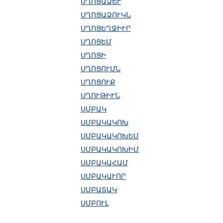
ՍՂՈՑԱՁԵՒ
ՍՂՈՑԱՁՈՒԿՆ
ՍՂՈՑԵՂՋԻՒՐ
ՍՂՈՑԵՄ
ՍՂՈՑԻ
ՍՂՈՑՈՒՄՆ
ՍՂՈՑՈՒՔ
ՍՂՈՒԹԻՒՆ
ՍՄԲԱԿ
ՍՄԲԱԿԱԿՈԽ
ՍՄԲԱԿԱԿՈԽԵՄ
ՍՄԲԱԿԱԿՈԽԻՄ
ՍՄԲԱԿԱՀԱՄ
ՍՄԲԱԿԱՒՈՐ
ՍՄԲԱՏԱԿ
ՍՄԲՈՒԼ