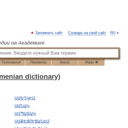
Запомнить сайт
Словарь на свой сайт
RU
едии на Академике
Толкования
Переводы
Книги
Игры ⚽
nian dictionary)
ՍՄԵՂԿԻՄ
ՍՄՆԱԿ
ՍՄՊԱՏԱԿ
ՍՄՔԵՑՈՒՑԱՆԵՄ