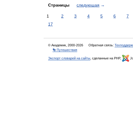
Страницы
следующая
→
1
2
3
4
5
6
7
17
© Академик, 2000-2026
Обратная связь:
Техподдерж
👣 Путешествия
Экспорт словарей на сайты
, сделанные на PHP,
Jo