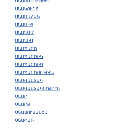
ՍՆԱԲԱՆՈՒԹԻՒՆ
ՍՆԱԿՈՒՇՏ
ՍՆԱՄԱՀԱԿ
ՍՆԱՄԷՋ
ՍՆԱՆԱՄ
ՍՆԱՆԻՄ
ՍՆԱՊԱՐԾ
ՍՆԱՊԱՐԾԻԿ
ՍՆԱՊԱՐԾԻՄ
ՍՆԱՊԱՐԾՈՒԹԻՒՆ
ՍՆԱՎԱՍՏԱԿ
ՍՆԱՎԱՍՏԱԿՈՒԹԻՒՆ
ՍՆԱՐ
ՍՆԱՐՔ
ՍՆԱՑՈՒՑԱՆԵՄ
ՍՆԱՓԱՌ