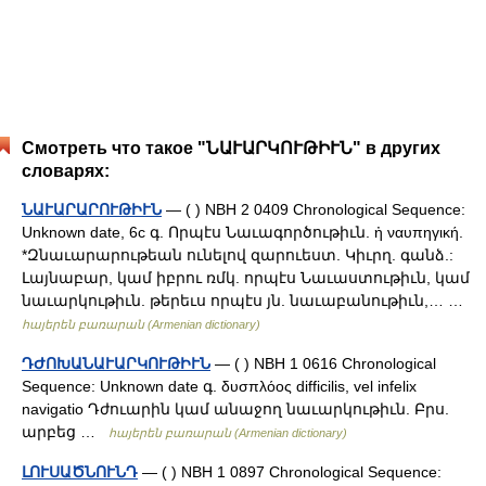
Смотреть что такое "ՆԱՒԱՐԿՈՒԹԻՒՆ" в других
словарях:
ՆԱՒԱՐԱՐՈՒԹԻՒՆ
— ( ) NBH 2 0409 Chronological Sequence:
Unknown date, 6c գ. Որպէս Նաւագործութիւն. ἠ ναυπηγική.
*Զնաւարարութեան ունելով զարուեստ. Կիւրղ. գանձ.:
Լայնաբար, կամ իբրու ռմկ. որպէս Նաւաստութիւն, կամ
նաւարկութիւն. թերեւս որպէս յն. նաւաբանութիւն,… …
հայերեն բառարան (Armenian dictionary)
ԴԺՈԽԱՆԱՒԱՐԿՈՒԹԻՒՆ
— ( ) NBH 1 0616 Chronological
Sequence: Unknown date գ. δυσπλόος difficilis, vel infelix
navigatio Դժուարին կամ անաջող նաւարկութիւն. Բրս.
արբեց …
հայերեն բառարան (Armenian dictionary)
ԼՈՒՍԱԾՆՈՒՆԴ
— ( ) NBH 1 0897 Chronological Sequence: