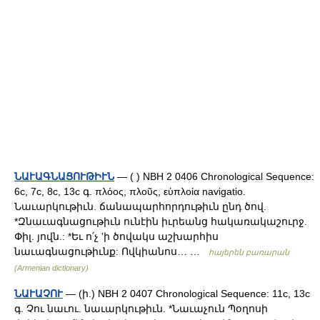
ՆԱՒԱԳՆԱՑՈՒԹԻՒՆ
— ( ) NBH 2 0406 Chronological Sequence:
6c, 7c, 8c, 13c գ. πλόος, πλοῦς, εὑπλοία navigatio.
Նաւարկութիւն. ճանապարհորդութիւն ընդ ծով.
*Զնաւագնացութիւն ունէին իւրեանց հակառակաշուրջ.
Փիլ. յովն.: *Եւ ո՛չ ʼի ծովակս աշխարհիս
նաւագնացութիւնք: Ովկիանոս… …
հայերեն բառարան
(Armenian dictionary)
ՆԱՒԱՉՈՒ
— (ի.) NBH 2 0407 Chronological Sequence: 11c, 13c
գ. Չու նաւու. նաւարկութիւն. *Նաւաչուն Պօղոսի