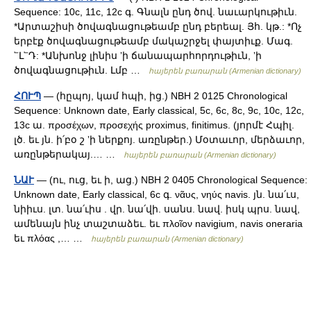
Sequence: 10c, 11c, 12c գ. Գնալն ընդ ծով. նաւարկութիւն.
*Արտաշիսի ծովագնացութեամբ ընդ բերեալ. Յհ. կթ.: *Ոչ
երբէք ծովագնացութեամբ մակաշրջել փայտիւք. Մագ.
՟Լ՟Դ: *Անխոնջ լինիս ʼի ճանապարհորդութիւն, ʼի
ծովագնացութիւն. Լմբ …
հայերեն բառարան (Armenian dictionary)
ՀՈՒՊ
— (հըպոյ, կամ հպի, ից.) NBH 2 0125 Chronological
Sequence: Unknown date, Early classical, 5c, 6c, 8c, 9c, 10c, 12c,
13c ա. προσέχων, προσεχής proximus, finitimus. (յորմէ Հպիլ.
լծ. եւ յն. ի՛բօ շ ʼի ներքոյ. առընթեր.) Մօտաւոր, մերձաւոր,
առընթերակայ.… …
հայերեն բառարան (Armenian dictionary)
ՆԱՒ
— (ու, ուց, եւ ի, աց.) NBH 2 0405 Chronological Sequence:
Unknown date, Early classical, 6c գ. νᾶυς, νηύς navis. յն. նա՛ւս,
նիիւս. լտ. նա՛ւիս . վր. նա՛վի. սանս. նավ. իսկ պրս. նավ,
ամենայն ինչ տաշտաձեւ. եւ πλοῖον navigium, navis oneraria
եւ πλόας ,… …
հայերեն բառարան (Armenian dictionary)