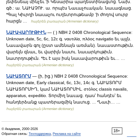
յեփեսեայ մինչեւ ʼի Կեսարիա պաղեստինացւոց. Նախ.
գծ.: ա. ՆԱՒԱՉՈՒ. ա. որպէս Նաւաչուական. նաւագնաց.
*Գալ Կիւրղի նաւաչու ուղեւորութեամբ ʼի ժողով սուրբ
հարցն …
հայերեն բառարան (Armenian dictionary)
ՆԱՒԱՎԱՐՈՒԹԻՒՆ
— ( ) NBH 2 0408 Chronological Sequence:
Unknown date, 5c, 6c, 12c գ. ναυτιλία, πλόος navigatio եւ այլն.
Նաւավարն գոլ (ըստ ամենայն առման). նաւաստութիւն.
վարելն զնաւ, եւ վարիլն նաւու. նաւարկութիւն.
նաւորդութիւն. *Եւ է այս իսկ նաւավարութիւն եւ… …
հայերեն բառարան (Armenian dictionary)
ՆԱՒԱՏՈՐՄ
— (ի, ից.) NBH 2 0408 Chronological Sequence:
Unknown date, Early classical, 6c, 13c, 14c գ. ՆԱՒԱՏՈՐՄ
ՆԱՒԱՏՈՐՄԻՂ, կամ ՆԱՒԱՏՈՐՄԻԼ. στόλος classis navalis,
apparatus, expeditio. Տորմիղ նաւաց. դաս՝ հանդէս՝ եւ
հանդերձանք պատերազմիկ նաւուց. ... *Նաւի… …
հայերեն բառարան (Armenian dictionary)
© Академик, 2000-2026
18+
Обратная связь:
Техподдержка
,
Реклама на сайте