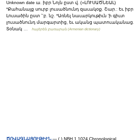
Unknown date ա. իբր Նոյն ըստ վ. (=ԼՈՒՍԱԾՆԵԱԼ)
*Քահանայք սուրբ լուսածնունդ զաւակօք. Շար.: Եւ իբր
Լուսածին ըստ ՟բ. նշ. *Առնել նաւարկութիւն ʼի գիւտ
լուսածնունդ մարգարտից, եւ ականց պատուականաց.
Տօնակ …
հայերեն բառարան (Armenian dictionary)
ԾՈՎԱԳՆԱՑՈՒԹԻՒՆ
— ( ) NBH 1 1024 Chronological