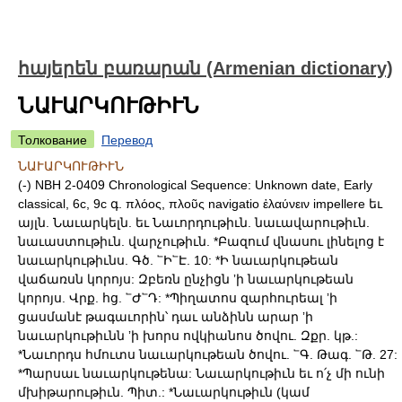
հայերեն բառարան (Armenian dictionary)
ՆԱՒԱՐԿՈՒԹԻՒՆ
Толкование
Перевод
ՆԱՒԱՐԿՈՒԹԻՒՆ
(-) NBH 2-0409 Chronological Sequence: Unknown date, Early
classical, 6c, 9c գ. πλόος, πλοῦς navigatio ἑλαύνειν impellere եւ
այլն. Նաւարկելն. եւ Նաւորդութիւն. նաւավարութիւն.
նաւաստութիւն. վարչութիւն. *Բազում վնասու լինելոց է
նաւարկութիւնս. Գծ. ՟Ի՟Է. 10: *Ի նաւարկութեան
վաճառսն կորոյս: Զբեռն ընչիցն ʼի նաւարկութեան
կորոյս. Վրք. հց. ՟Ժ՟Դ: *Պիղատոս զարհուրեալ ʼի
ցասմանէ թագաւորին՝ դաւ անձինն արար ʼի
նաւարկութիւնն ʼի խորս ովկիանոս ծովու. Զքր. կթ.:
*Նաւորդս հմուտս նաւարկութեան ծովու. ՟Գ. Թագ. ՟Թ. 27:
*Պարսաւ նաւարկութենա: Նաւարկութիւն եւ ո՛չ մի ունի
մխիթարութիւն. Պիտ.: *Նաւարկութիւն (կամ