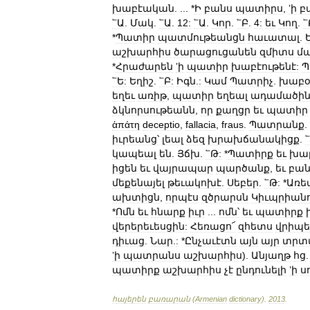
խաբէական
. ... *
Ի
բանս
պատիրս
,
ʼի
բ
՟Ա
.
Մակ
.
՟Ա
.
12:
՟Ա
.
Կոր
.
՟Բ
.
4:
եւ
Կող
.
՟
*
Պատիր
պատմութեանցն
հաւատալ
.
աշխարհիս
ծարացուցանեն
զմիտս
մ
*
Հրաժարեն
ʼի
պատիր
խաբէութենէ:
Պ
՟Ե:
Եղիշ
.
՟Բ:
Իգն
.
:
Կամ
Պատրիչ
.
խաբօ
եղեւ
առիթ
,
պատիր
եղեալ
ադամածի
ձկնորսութեանն
,
որ
քաղցր
եւ
պատիր
ἁπάτη
deceptio
,
fallacia
,
fraus
.
Պատրանք
.
իւրեանց՝
լեալ
ձեզ
խրախճանակիցք
.
կապեալ
են
.
Յճխ
.
՟Թ:
*
Պատիրք
եւ
խա
իցեն
եւ
վայրապար
պարծանք
,
եւ
բան
մեքենայել
թեւակոխէ
.
Սեբեր
.
՟Թ:
*
Առե
ախտիցն
,
որպէս
զծրարսն
Կիւպրիան
*
Ոմն
եւ
հնարք
իւր
...
ոմն՝
եւ
պատիրք
վերերեւեսցին:
Հեռացո՜
զհետս
վրիպե
դիւաց
.
Նար
.
:
*
Ընչաւէտն
այն
այր
տրտ
ʼի
պատրանս
աշխարհիս
).
Անյաղթ
հց
պատիրք
աշխարհիս
չէ
ընդունելի
ʼի
ս
հայերեն
բառարան
(
Armenian
dictionary
)
.
2013
.