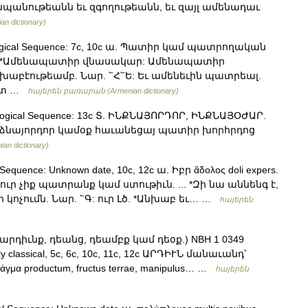
պանութեանն եւ զգողութեանն, եւ զայլ ամենադաւ
 dictionary)
ological Sequence: 7c, 10c ա. Պատիր կամ պատրողական
ղ. *Ամենապատիր վնասակար: Ամենապատիր
խաբէութեամբ. Նար. ՟Հ՟Ե: Եւ ամենեւին պատրեալ.
իստ …
հայերեն բառարան (Armenian dictionary)
ological Sequence: 13c Տ. ԻՆՔՆԱՅՈՐԴՈՐ, ԻՆՔՆԱՅՕԺԱՐ.
անձնայորդոր կամօք հաւանեցայ պատիր խորհրդոց
 dictionary)
Sequence: Unknown date, 10c, 12c ա. Իբր ἅδολος doli expers.
ուր չիք պատրանք կամ ստութիւն. ... *Զի նա աննենգ է,
 կոչումն. Նար. ՟Գ: ուր Լծ. *Անխաբ եւ… …
հայերեն
րդիւնք, դեանց, դեամբք կամ դեօք.) NBH 1 0349
ly classical, 5c, 6c, 10c, 11c, 12c ԱՐԴԻՒՆ մանաւանդ՝
άγμα productum, fructus terrae, manipulus… …
հայերեն