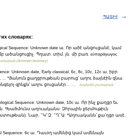
ՊԱՏԻՒ
гих словарях:
ogical Sequence: Unknown date ա. Որ ածէ անցուցանէ, կամ
մբ ածանցուցիչ. Պղատ. տիմ. յն. մի բառ. εὑπαράγωγος
ռարան (Armenian dictionary)
nce: Unknown date, Early classical, 6c, 8c, 10c, 12c ա. իբր
 ... *Յանուն քաղցրութեան բարուց՝ աղու ձայնէին զնա.
հանգելոյ զինքն՝ աղու ցուցանէր… …
հայերեն բառարան
logical Sequence: Unknown date, 10c ա. Որ ինչ քաղցր եւ
ն. *Խածմունս աղուականս: Զհրային ջերմութիւն
ւթեան). Նար. ՟Կ՟Զ. ՟Ղ՟Ա: *Աղուականն՝ քա՛ղցր ասէ.
ical Sequence: 6c ա. Դաւօղ ամենից կամ ամենայն