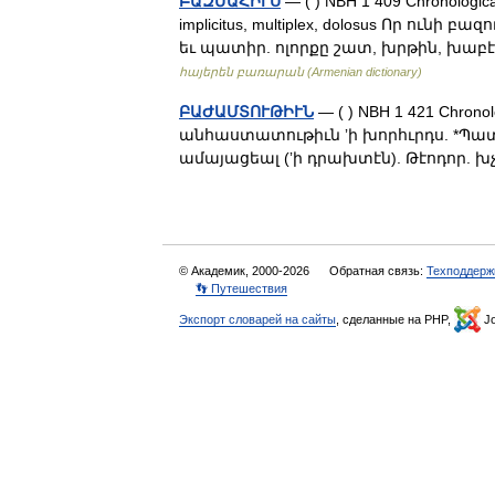
ԲԱԶՄԱՀԻՒՍ
— ( ) NBH 1 409 Chronologic
implicitus, multiplex, dolosus Որ ուն
եւ պատիր. ոլորքը շատ, խրթին, խ
հայերեն բառարան (Armenian dictionary)
ԲԱԺԱՄՏՈՒԹԻՒՆ
— ( ) NBH 1 421 Chron
անհաստատութիւն ʼի խորհւրդս. *Պ
ամայացեալ (ʼի դրախտէն). Թէոդոր. 
© Академик, 2000-2026
Обратная связь:
Техподдерж
👣 Путешествия
Экспорт словарей на сайты
, сделанные на PHP,
Jo