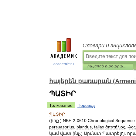
Словари и энциклоп
academic.ru
հայերեն բառարան (Armenian dictionary)
հայերեն բառարան (Armenian
ՊԱՏԻՐ
Толкование
Перевод
ՊԱՏԻՐ
(
իրք
.)
NBH
2
-
0610
Chronological
Sequence:
persuasorius
,
blandus
,
fallax
ἁπατήλιος
, -
λος
կամ
վատ
ինչ
.)
Արմատ
Պատրելոյ
.
որպ