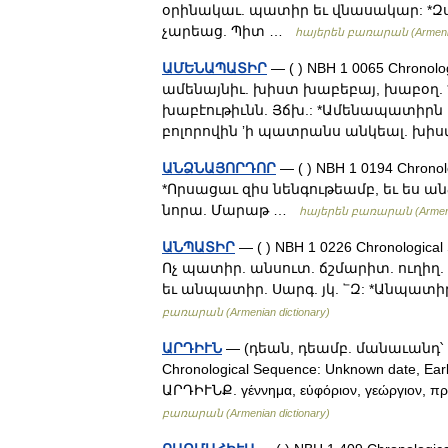
օրինակաւ. պատիր եւ վնասակար: *Զս
չարեաց. Պիտ …
հայերեն բառարան (Armenian
ԱՄԵՆԱՊԱՏԻՐ
— ( ) NBH 1 0065 Chron
ամենայնիւ. խիստ խաբեբայ, խաբօ
խաբէութիւնն. Յճխ.: *Ամենապատիրն 
բոլորովին ʼի պատրանս անկեալ. խ
ԱՆՁՆԱՅՈՐԴՈՐ
— ( ) NBH 1 0194 Chron
*Որսացաւ զիս նենգութեամբ, եւ ես 
նորա. Մարաթ …
հայերեն բառարան (Armenian
ԱՆՊԱՏԻՐ
— ( ) NBH 1 0226 Chronological 
Ոչ պատիր. անսուտ. ճշմարիտ. ուղիղ. 
եւ անպատիր. Սարգ. յկ. ՟Զ: *Անպատիր
բառարան (Armenian dictionary)
ԱՐԴԻՒՆ
— (դեան, դեամբ. մանաւանդ՝ ա
Chronological Sequence: Unknown date, Ear
ԱՐԴԻՒՆՔ. γέννημα, εὑφόριον, γεώργιον, πρ
բառարան (Armenian dictionary)