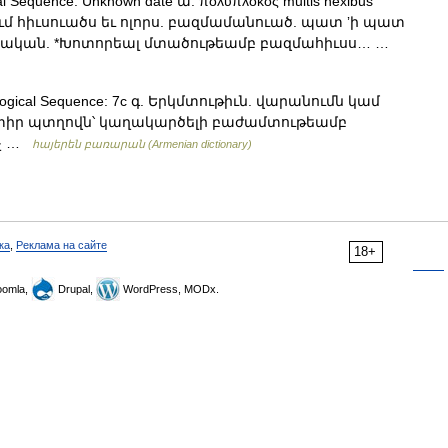
al Sequence: Unknown date ա. πολύπλοκος multis nexibus
ի բազում հիւսուածս եւ ոլորս. բազմամանուած. պատ ʼի պատ
աբէական. *Խոտորեալ մտածութեամբ բազմահիւսս… …
ological Sequence: 7c գ. Երկմտութիւն. վարանումն կամ
ատիր պտղովն՝ կաղակարծելի բաժամտութեամբ
խչ …
հայերեն բառարան (Armenian dictionary)
ка
,
Реклама на сайте
18+
omla,
Drupal,
WordPress, MODx.