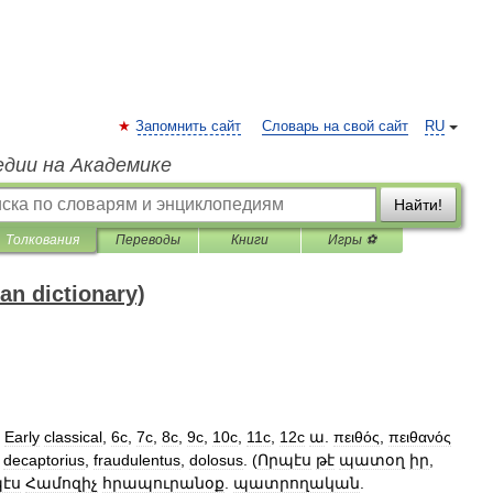
Запомнить сайт
Словарь на свой сайт
RU
едии на Академике
Найти!
Толкования
Переводы
Книги
Игры ⚽
 dictionary)
Early
classical
,
6c
,
7c
,
8c
,
9c
,
10c
,
11c
,
12c
ա
.
πειθός
,
πειθανός
decaptorius
,
fraudulentus
,
dolosus
. (
Որպէս
թէ
պատօղ
իր
,
էս
Համոզիչ
հրապուրանօք
.
պատրողական
.