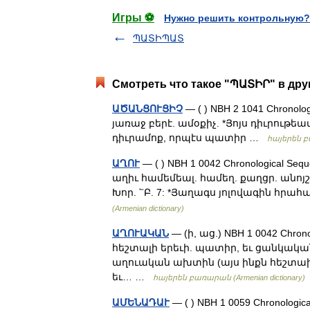
Игры ⚽
Нужно решить контрольную?
ՊԱՏԻՊԱՏ
Смотреть что такое "ՊԱՏԻՐ" в дру
ԱԾԱՆՑՈՒՑԻՉ
— ( ) NBH 2 1041 Chronol
յառաջ բերէ. ամօքիչ. *Յոյս դիւրութեա
դիւրամոք, որպէս պատիր …
հայերեն բա
ԱՂՈՒ
— ( ) NBH 1 0042 Chronological Seque
աղիւ համեմեալ. համեղ. քաղցր. անոյշ.
Խոր. ՟Բ. 7: *Յաղագս յոլովագին հրա
(Armenian dictionary)
ԱՂՈՒԱԿԱՆ
— (ի, աց.) NBH 1 0042 Chrono
հեշտալի երեւի. պատիր, եւ ցանկակա
աղուական ախտին (այս ինքն հեշտախտո
եւ… …
հայերեն բառարան (Armenian dictionary)
ԱՄԵՆԱԴԱՒ
— ( ) NBH 1 0059 Chronolog