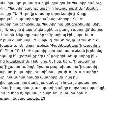
անս
հրապուրանաց
արկին
զբազումս:
Պատիր
բանիւք
.
Բ
.
4:
*
Պատիր
բանիւք
կոչէր
ʼի
խաղաղութիւն
.
Ղեւոնդ
.
:
Եւս
.
քր
.
՟Ա:
*
Իւրովք
պատիր
արուեստիւք:
Հոգք
արդկան
ʼի
պատիր
զբօսանաց
.
Վեցօր
.
՟Դ
.
՟Ե:
ատիր
խաբէութեամբ:
Պատիր
ինչ
նենգութեամբ
.
Յճխ
.
ղ
. *
Առաջին
փայտն՝
գեղեցիկ
եւ
քաղցր
պտղովն՝
մահու
ն
կուսին
.
Անյաղթ
բարձր
.
:
*
Զբաղեալ
էին
յարուեստ
է
քան
զամենայն
.
Շ
.
մտթ
.
:
գ
.
ՊԱՏԻՐՔ
,
կամ
ՊԱՏԻՐ
.
գ
.
խաբէութիւն
.
մոլորութիւն
. *
Փափկացեալք
ʼի
պատիրս
՟Բ
.
Պետ
.
՟Բ
.
13:
*
Ի
պատիրս
յուսահատութեան
իւրեանց
բկանք
են
(
բժժանք
)
:
Զի
մի՜
թուիցին
թէ
պատիրք
ինչ
ից
խաբէութիւն
.
Ոսկ
.
կող
.
եւ
Ոսկ
.
եբր
.
:
*
Ի
պատիրս
ալ
ʼի
չաստուածոցն
ծրարս
թարախածորս
ʼի
պատիր
ոսի
առ
ʼի
պատիր
յուստինեայ
կուսի
.
Խոր
.
առ
արծր
.
:
իւր:
Խաւարասիրացն
պատիրք
մի՜
ընդ
իս
լիս
,
զպատիրս
ձաղելիս:
Հանել
ʼի
հոգւոյս
զպատիրս
մեալ
ʼի
բաց
գնաց
,
առ
պատիր
անդր
դարձեալ
(
այս
ինքն
.
իմ
.
:
*
Մեղր
ոչ
հրամայէ
ընդունել
ʼի
տաճարին
.
եւ
ուրբս
.
Համամ
առակ
.
:
13