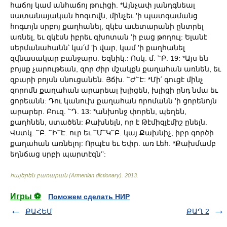
հաճոյ կամ անհաճոյ թուիցի. *Այնչափ յանդգնեալ
սատանայական հոգւովն, մինչեւ ʼի պատգամանց
հոգւոյն սրբոյ քաղհանել, զկէս աւետարանի ընտրել
առնել, եւ զկէսն իբրեւ զխոտան ʼի բաց թողուլ: Ելանէ
սերմանահանն՝ կա՛մ ʼի վար, կամ ʼի քաղհանել
զվնասակար բանջարս. Եզնիկ.: Ոսկ. մ. ՟Բ. 19: *Այս են
բոյսք չարութեան, զոր ժիր մշակքն քաղահան առնեն, եւ
զբարի բոյսն սնուցանեն. Յճխ. ՟Ժ՟Է: *Մի՛ գուցէ մինչ
զորոմն քաղահան արարեալ խլիցեն, խլիցի ընդ նմա եւ
ցորեանն: Դու կանուխ քաղահան որոմանն ʼի ցորենոյն
արարեր. Բուզ. ՟Դ. 13: *անխոնջ փորեն, պեղեն,
քաղհնեն, ստածեն: Քախնելն, որ է Թէմիզլէմիշ ընելն.
Վստկ. ՟Բ. ՟Ի՟Է. ուր եւ ՟Մ՟Կ՟Բ. կայ Քախնիչ, իբր գործի
քաղահան առնելոյ: Որպէս եւ Եփր. առ Լեհ. *Քախմամբ
եղնճաց սրբի պարտէզնʼʼ:
հայերեն բառարան (Armenian dictionary)
.
2013
.
Игры ⚽
Поможем сделать НИР
ՔԱՀԵՄ
ՔԱՂ 2