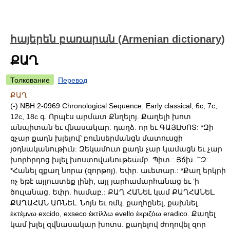
հայերեն բառարան (Armenian dictionary)
ՔԱՂ
Толкование
Перевод
ՔԱՂ
(-) NBH 2-0969 Chronological Sequence: Early classical, 6c, 7c,
12c, 18c գ. Որպէս արմատ Քնղելոյ. Քաղելի խոտ
անպիտան եւ վնասակար. դաղձ. որ եւ ԳԱՅԼԽՈՏ: *Զի
զչար քաղն խլելով՝ բունսերմանցն մատուսցի
յօդնականութիւն: Զեկամուտ քաղն չար կամացն եւ չար
խորհրդոց խլել խոստովանութեամբ. Պիտ.: Յճխ. ՟Զ:
*Հանել զքաղ նորա (զորթոյ). Եփր. աւետար.: *Քաղ երկրի
ոչ եթէ այլուստեք լինի, այլ յարհամարհանաց եւ ʼի
ծուլանաց. Եփր. համաբ.: ՔԱՂ ՀԱՆԵԼ կամ ՔԱՂՀԱՆԵԼ.
ՔԱՂԱՀԱՆ ԱՌՆԵԼ. Նոյն եւ ռմկ. քաղհընել, քախնել.
ἑκτέμνω excido, exseco ἑκτίλλω evello ἑκριζόω eradico. Քաղել
կամ խլել զվնասակար խոտս. քաղելով ժողովել զոր