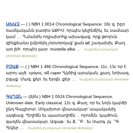
ԱԽԱԶ
— ( ) NBH 1 0014 Chronological Sequence: 18c գ. իբր
ռամկականն բառիս ԱՔԻՍ. որպէս կելինճիկ, եւ սամսար
կամ .... *Նմանին ողջախոհք ախազաց, որք թողուն
զինքեանս ըմբռնիլ յորսորդաց՝ քան թէ շաղախիլ. Քաղ.
առ լեհ. որպէս լատ. mustella alba …
հայերեն բառարան
(Armenian dictionary)
ԲԶԱՔ
— ( ) NBH 1 486 Chronological Sequence: 11c, 13c որ է
արու այծ. τράγος, αἵξ caper *Այծից արական, քաղ, նոխազ,
բզաք. Մագ. քեր. եւ Երզն. քեր …
հայերեն բառարան (Armenian
dictionary)
ԳԱՂՁՆ
— (ձին.) NBH 1 0524 Chronological Sequence:
Unknown date, Early classical, 12c գ. Քաղ. որ եւ նոյն կարծի
ընդ Գայլխոտ. Մոլախոտ վնասակար՝ ապականիչ
այգեաց. *Եղիճն եւ պատաղիճն ... որոմնն, կայծուն,
գաղձն վնասակար. Ագաթ.: եւ Ճ. ՟Բ.: եւ Սարգ. յկ. ՟Գ:
*Եկեր …
հայերեն բառարան (Armenian dictionary)