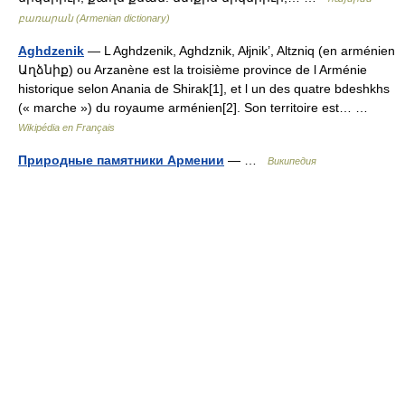
բառարան (Armenian dictionary)
Aghdzenik
— L Aghdzenik, Aghdznik, Ałjnik’, Altzniq (en arménien
Աղձնիք) ou Arzanène est la troisième province de l Arménie
historique selon Anania de Shirak[1], et l un des quatre bdeshkhs
(« marche ») du royaume arménien[2]. Son territoire est… …
Wikipédia en Français
Природные памятники Армении
— …
Википедия