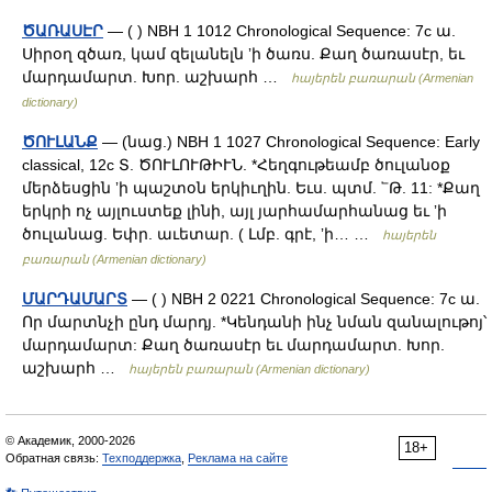
ԾԱՌԱՍԷՐ
— ( ) NBH 1 1012 Chronological Sequence: 7c ա.
Սիրօղ զծառ, կամ զելանելն ʼի ծառս. Քաղ ծառասէր, եւ
մարդամարտ. Խոր. աշխարհ …
հայերեն բառարան (Armenian
dictionary)
ԾՈՒԼԱՆՔ
— (նաց.) NBH 1 1027 Chronological Sequence: Early
classical, 12c Տ. ԾՈՒԼՈՒԹԻՒՆ. *Հեղգութեամբ ծուլանօք
մերձեսցին ʼի պաշտօն երկիւղին. Եւս. պտմ. ՟Թ. 11: *Քաղ
երկրի ոչ այլուստեք լինի, այլ յարհամարհանաց եւ ʼի
ծուլանաց. Եփր. աւետար. ( Լմբ. գրէ, ʼի… …
հայերեն
բառարան (Armenian dictionary)
ՄԱՐԴԱՄԱՐՏ
— ( ) NBH 2 0221 Chronological Sequence: 7c ա.
Որ մարտնչի ընդ մարդյ. *Կենդանի ինչ նման զանալութոյ՝
մարդամարտ: Քաղ ծառասէր եւ մարդամարտ. Խոր.
աշխարհ …
հայերեն բառարան (Armenian dictionary)
© Академик, 2000-2026
18+
Обратная связь:
Техподдержка
,
Реклама на сайте