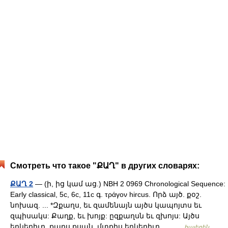
Смотреть что такое "ՔԱՂ" в других словарях:
ՔԱՂ 2
— (ի, ից կամ աց.) NBH 2 0969 Chronological Sequence:
Early classical, 5c, 6c, 11c գ. τράγον hircus. Որձ այծ. քօշ.
նոխազ. ... *Զքաղս, եւ զամենայն այծս կապոյտս եւ
զպիսակս: Քաղք, եւ խոյք: ըզքաղսն եւ զխոյս: Այծս
երկերիւր, քաղս քսան. մտքիս երկերիւր,… …
հայերեն