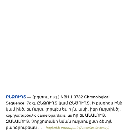
ԸՆՁՈՒՂՏ
— (ըղտու, ուց.) NBH 1 0782 Chronological
Sequence: 7c գ. ԸՆՁՈՒՂՏ կամ ԸՆԾՈՒՂՏ. Ի բառիցս Ինձ
կամ ինծ, եւ Ուղտ. (որպէս եւ ʼի յն. ասի, իբր Ուղտինծ).
καμηλοπάρδαλις camelopardalis, us որ եւ ԱՆԱԼՈՒԹ,
ԶԱՆԱԼՈՒԹ. Չորքոտանի նման ուղտու ըստ ձեւոյն
բարձրութեան …
հայերեն բառարան (Armenian dictionary)