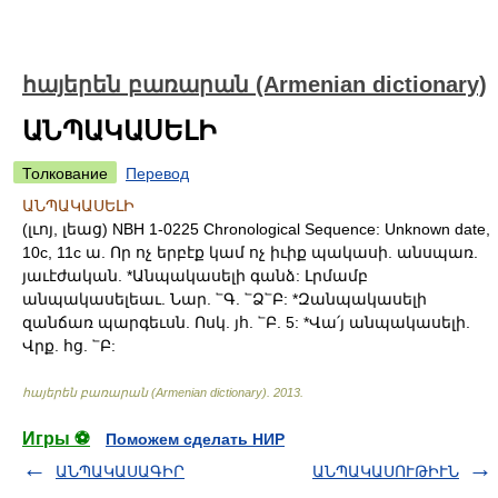
հայերեն բառարան (Armenian dictionary)
ԱՆՊԱԿԱՍԵԼԻ
Толкование
Перевод
ԱՆՊԱԿԱՍԵԼԻ
(լւոյ, լեաց) NBH 1-0225 Chronological Sequence: Unknown date,
10c, 11c ա. Որ ոչ երբէք կամ ոչ իւիք պակասի. անսպառ.
յաւէժական. *Անպակասելի գանձ: Լրմամբ
անպակասելեաւ. Նար. ՟Գ. ՟Ձ՟Բ: *Զանպակասելի
զանճառ պարգեւսն. Ոսկ. յհ. ՟Բ. 5: *Վա՛յ անպակասելի.
Վրք. հց. ՟Բ:
հայերեն բառարան (Armenian dictionary)
.
2013
.
Игры ⚽
Поможем сделать НИР
ԱՆՊԱԿԱՍԱԳԻՐ
ԱՆՊԱԿԱՍՈՒԹԻՒՆ