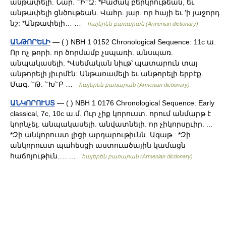
անթափելի. Նար. ՟Ի՟Զ: *Բաժակ բերկրութեան, եւ
անթափելի ցնծութեան. Վահր. յար. որ հայի եւ ʼի յաջորդ
նշ: *Անթափելի… …
հայերեն բառարան (Armenian dictionary)
ԱՆԹՈՐԵԼԻ
— ( ) NBH 1 0152 Chronological Sequence: 11c ա.
Որ ոչ թորի. որ ծորմամբ չսպառի. անսպառ.
անպակասելի. *Վսեմական նիւթ՝ պատարուն տայ
անթորելի յիւրմէն: Անթառամելի եւ անթորելի երբէք.
Մագ. ՟Թ. ՟Խ՟Բ …
հայերեն բառարան (Armenian dictionary)
ԱՆԿՈՐՈՒՍՏ
— ( ) NBH 1 0176 Chronological Sequence: Early
classical, 7c, 10c ա.մ. Ուր չիք կորուստ. որում անմարթ է
կորնչել. անպակասելի. անվատնելի. որ չիկորսըւիր. ...
*Զի անկորուստ լիցի արդարութիւնն. Ագաթ.: *Զի
անկորուստ պահեսցի աստուածային կամացն
հաճոյութիւն.… …
հայերեն բառարան (Armenian dictionary)