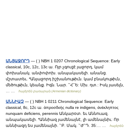
ԱՆՅԱՋՈՐԴ
— ( ) NBH 1 0207 Chronological Sequence: Early
classical, 10c, 12c, 13c ա. Ոյր չգուցէ յաջորդ, կամ
փոխանակ. անփոփոխ. անպակասելի. անանց.
մշտատեւ. *Անյաջորդ իշխանութիւն. կամ բնակութիւն,
մեծութիւն, կեանք. Իգն. Նար. ՟Հ՟Ե: Մխ. դտ.: Իսկ յասելն,
… …
հայերեն բառարան (Armenian dictionary)
ԱՆՆԻԱԶ
— ( ) NBH 1 0211 Chronological Sequence: Early
classical, 8c, 12c ա. ἁπροσδεής nulla re indigens, ἁνέκληπτος
nunquam deficiens, perennis Անկարօտ. եւ Աննուազ.
անպակասելի. *Աննիազ յամենայնէ, լի ամենայնիւ: Որ
աննիազդ ես յամենայնի. ՟Բ. Մակ. ՟Ժ՟Դ. 35:… …
հայերեն