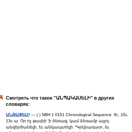
Смотреть что такое "ԱՆՊԱԿԱՍԵԼԻ" в других
словарях:
ԱՆԹԱՓԵԼԻ
— ( ) NBH 1 0151 Chronological Sequence: 9c, 10c,
13c ա. Որ ոչ թափի ʼի ձեռաց, կամ ձեռամբ այլոյ.
անզերծանելի, եւ անկապտելի. *Կրկնադատ, եւ