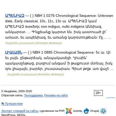
ԱՊԵՆԻԱԶ
— ( ) NBH 1 0276 Chronological Sequence: Unknown
date, Early classical, 10c, 11c, 13c ա. ԱՊԵՆԻԱԶ կամ
ԱՊԷՆԻԱԶ ἁνεκδεής non indigus, nullo indigens Աննիազ.
անկարօտ. ... *Ինքեանք կարօտ են. իսկ աստուած լի՝
առատ, եւ ապենիազ, եւ առանց կարօտութեան: Ոչ… …
հայերեն բառարան (Armenian dictionary)
ԼԻԱԼԱՅՆ
— ( ) NBH 1 0885 Chronological Sequence: 5c ա. Լի
եւ լայն. ընթարձակ. անպակասելի. *լուսին՝
պակասընթաց, բազում անգամ ʼի թաքուստ մտեալ. իսկ
դու լիալայն, բարձր, լուսասարաս. Գիւտ թղթ. առ վաչէ …
հայերեն բառարան (Armenian dictionary)
© Академик, 2000-2026
18+
Обратная связь:
Техподдержка
,
Реклама на сайте
👣 Путешествия
Экспорт словарей на сайты
, сделанные на PHP,
Joomla,
Drupal,
WordPress, MODx.