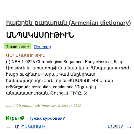
հայերեն բառարան (Armenian dictionary)
ԱՆՊԱԿԱՍՈՒԹԻՒՆ
Толкование
Перевод
ԱՆՊԱԿԱՍՈՒԹԻՒՆ
(-) NBH 1-0225 Chronological Sequence: Early classical, 5c գ.
Լիութիւն եւ առատութիւն անպակաս. *Անպակասութիւն
հացի եւ գինւոյ. Փարպ.: Կամ Անընդհատ
հանապազորդութիւն. որ եւ ՅԱՃԱԽՈՒԹԻՒՆ ասի.
ἑκδελεχισμός assiduitas, continuatio *Ողջակէզ
անպակասութեան. Թուոց. 1: ՟Ի՟Ը. 6:
հայերեն բառարան (Armenian dictionary)
.
2013
.
Игры ⚽
Нужна курсовая?
ԱՆՊԱԿԱՍԵԼԻ
ԱՆՊԱՀ