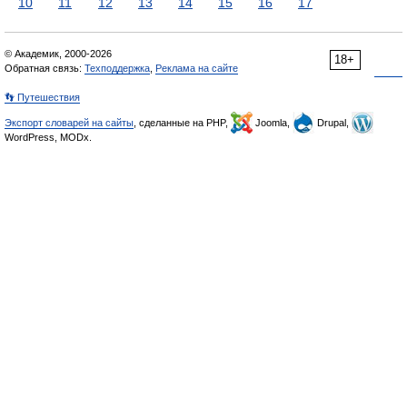
10
11
12
13
14
15
16
17
© Академик, 2000-2026
18+
Обратная связь:
Техподдержка
,
Реклама на сайте
👣 Путешествия
Экспорт словарей на сайты
, сделанные на PHP,
Joomla,
Drupal,
WordPress, MODx.