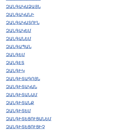
ԶԱՆԳԱԿԱՁԱՅՆ
ԶԱՆԳԱԿԱՆԻ
ԶԱՆԳԱԿԱՏՈՒՆ
ԶԱՆԳԱԿԵՄ
ԶԱՆԳԱՆԵՄ
ԶԱՆԳԱՊԱՆ
ԶԱՆԳԵՄ
ԶԱՆԳԷՏ
ԶԱՆԳԻԿ
ԶԱՆԳԻՏԱԳՈՅՆ
ԶԱՆԳԻՏԱԿԱՆ
ԶԱՆԳԻՏԱՆԱՄ
ԶԱՆԳԻՏԱՆՔ
ԶԱՆԳԻՏԵՄ
ԶԱՆԳԻՏԵՑՈՒՑԱՆԵՄ
ԶԱՆԳԻՏԵՑՈՒՑԻՉ