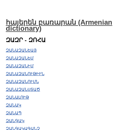
հայերեն բառարան (Armenian
dictionary)
ԶԱԶՐ - ԶՈՀԱ
ԶԱՆԱԶԱՆԵԱՅ
ԶԱՆԱԶԱՆԵՄ
ԶԱՆԱԶԱՆԻՄ
ԶԱՆԱԶԱՆՈՒԹԻՒՆ
ԶԱՆԱԶԱՆՈՒՄՆ
ԶԱՆԱԶԱՆՍՏԱԾ
ԶԱՆԱԼՈՒԹ
ԶԱՆԱԿ
ԶԱՆԱՊ
ԶԱՆԳԱԿ
ԶԱՆԳԱԿԱԳԱՆՉ