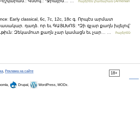
: Բժշկարան.: Վստկ.: *Ջրային… …
հայերեն բառարան (Armenian
nce: Early classical, 6c, 7c, 12c, 18c գ. Որպէս արմատ
ասակար. դաղձ. որ եւ ԳԱՅԼԽՈՏ: *Զի զչար քաղն խլելով՝
ւթիւն: Զեկամուտ քաղն չար կամացն եւ չար… …
հայերեն
ка
,
Реклама на сайте
18+
omla,
Drupal,
WordPress, MODx.