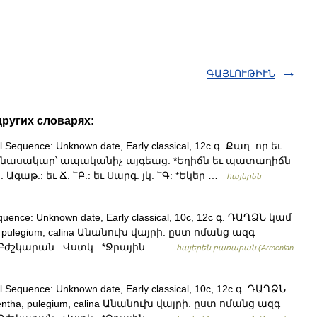
ԳԱՅԼՈՒԹԻՒՆ
ругих словарях:
 Sequence: Unknown date, Early classical, 12c գ. Քաղ. որ եւ
 վնասակար՝ ապականիչ այգեաց. *Եղիճն եւ պատաղիճն
Ագաթ.: եւ Ճ. ՟Բ.: եւ Սարգ. յկ. ՟Գ: *Եկեր …
հայերեն
quence: Unknown date, Early classical, 10c, 12c գ. ԴԱՂՁՆ կամ
ha, pulegium, calina Անանուխ վայրի. ըստ ոմանց ազգ
: Բժշկարան.: Վստկ.: *Ջրային… …
հայերեն բառարան (Armenian
 Sequence: Unknown date, Early classical, 10c, 12c գ. ԴԱՂՁՆ
mentha, pulegium, calina Անանուխ վայրի. ըստ ոմանց ազգ