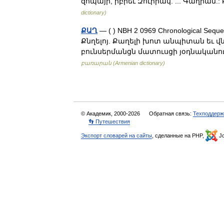
զոպայի, իբրեւ Զուիրակ. ... Գաղիան.
dictionary)
ՔԱՂ
— ( ) NBH 2 0969 Chronological Seque
Քնղելոյ. Քաղելի խոտ անպիտան եւ վն
բունսերմանցն մատուսցի յօդնականո
բառարան (Armenian dictionary)
© Академик, 2000-2026
Обратная связь:
Техподдерж
👣 Путешествия
Экспорт словарей на сайты
, сделанные на PHP,
Jo