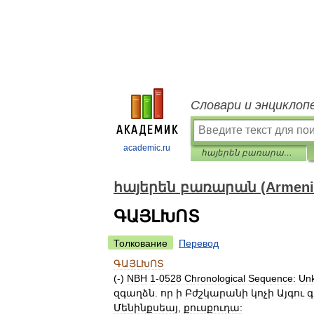
Словари и энциклоп
academic.ru
հայերեն բառարան (Armenian dictionary)
հայերեն բառարան (Armenian
ԳԱՅԼԽՈՏ
Толкование
Перевод
ԳԱՅԼԽՈՏ
(-)
NBH
1
-
0528
Chronological
Sequence:
Un
զգաղձն
.
որ
ի
Բժշկարանի
կոչի
Այգու
գ
Մենինքսեայ
,
քուսքուդա: