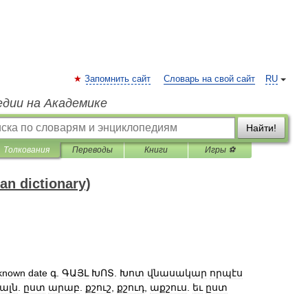
Запомнить сайт
Словарь на свой сайт
RU
едии на Академике
Найти!
Толкования
Переводы
Книги
Игры ⚽
 dictionary)
known
date
գ
.
ԳԱՅԼ
ԽՈՏ
.
Խոտ
վնասակար
որպէս
ալն
.
ըստ
արաբ
.
քշուշ
,
քշուդ
,
աքշուս
.
եւ
ըստ