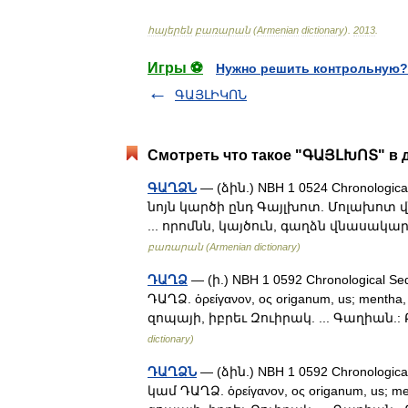
հայերեն
բառարան
(
Armenian
dictionary
)
.
2013
.
Игры ⚽
Нужно решить контрольную?
ԳԱՅԼԻԿՈՆ
Смотреть что такое "ԳԱՅԼԽՈՏ" в д
ԳԱՂՁՆ
— (ձին.) NBH 1 0524 Chronological
նոյն կարծի ընդ Գայլխոտ. Մոլախոտ
... որոմնն, կայծուն, գաղձն վնասակար. 
բառարան (Armenian dictionary)
ԴԱՂՁ
— (ի.) NBH 1 0592 Chronological Se
ԴԱՂՁ. ὁρείγανον, ος origanum, us; ment
զոպայի, իբրեւ Զուիրակ. ... Գաղիան.
dictionary)
ԴԱՂՁՆ
— (ձին.) NBH 1 0592 Chronological
կամ ԴԱՂՁ. ὁρείγανον, ος origanum, us; 