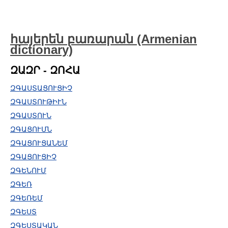
հայերեն բառարան (Armenian
dictionary)
ԶԱԶՐ - ԶՈՀԱ
ԶԳԱՍՏԱՑՈՒՑԻՉ
ԶԳԱՍՏՈՒԹԻՒՆ
ԶԳԱՍՏՈՒՆ
ԶԳԱՑՈՒՄՆ
ԶԳԱՑՈՒՑԱՆԵՄ
ԶԳԱՑՈՒՑԻՉ
ԶԳԵՆՈՒՄ
ԶԳԵՌ
ԶԳԵՌԵՄ
ԶԳԵՍՏ
ԶԳԵՍՏԱԿԱՆ