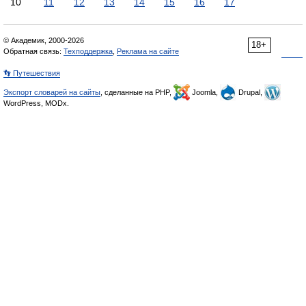
10
11
12
13
14
15
16
17
© Академик, 2000-2026
18+
Обратная связь:
Техподдержка
,
Реклама на сайте
👣 Путешествия
Экспорт словарей на сайты
, сделанные на PHP,
Joomla,
Drupal,
WordPress, MODx.