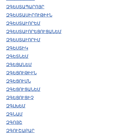
ԶԳԵՍՏԱՊԱՐՈՅՐ
ԶԳԵՍՏԱՍԻՐՈՒԹԻՒՆ
ԶԳԵՍՏԱՒՈՐԵՄ
ԶԳԵՍՏԱՒՈՐԵՑՈՒՑԱՆԵՄ
ԶԳԵՍՏԱՒՈՐԻՄ
ԶԳԵՍՏԻԿ
ԶԳԵՏՆԵՄ
ԶԳԵՑԱՆԵՄ
ԶԳԵՑՈՒԹԻՒՆ
ԶԳԵՑՈՒՄՆ
ԶԳԵՑՈՒՑԱՆԵՄ
ԶԳԵՑՈՒՑԻՉ
ԶԳԼԽԵՄ
ԶԳՆԱՄ
ԶԳՈՅՇ
ԶԳՈՒՇԱԲԱՐ