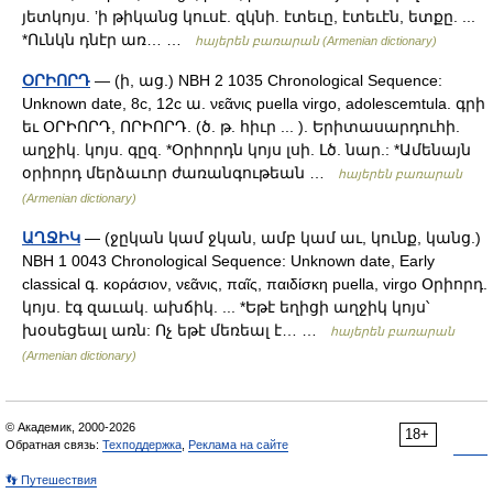
յետկոյս. ʼի թիկանց կուսէ. զկնի. էտեւը, էտեւէն, ետքը. ...
*Ունկն դնէր առ… …
հայերեն բառարան (Armenian dictionary)
ՕՐԻՈՐԴ
— (ի, աց.) NBH 2 1035 Chronological Sequence:
Unknown date, 8c, 12c ա. νεᾶνις puella virgo, adolescemtula. գրի
եւ ՕՐԻՈՐԴ, ՈՐԻՈՐԴ. (ծ. թ. հիւր ... ). Երիտասարդուհի.
աղջիկ. կոյս. գըզ. *Օրիորդն կոյս լսի. Լծ. նար.: *Ամենայն
օրիորդ մերձաւոր ժառանգութեան …
հայերեն բառարան
(Armenian dictionary)
ԱՂՋԻԿ
— (ջըկան կամ ջկան, ամբ կամ աւ, կունք, կանց.)
NBH 1 0043 Chronological Sequence: Unknown date, Early
classical գ. κοράσιον, νεᾶνις, παῖς, παιδίσκη puella, virgo Օրիորդ.
կոյս. էգ զաւակ. ախճիկ. ... *Եթէ եղիցի աղջիկ կոյս՝
խօսեցեալ առն: Ոչ եթէ մեռեալ է… …
հայերեն բառարան
(Armenian dictionary)
© Академик, 2000-2026
18+
Обратная связь:
Техподдержка
,
Реклама на сайте
👣 Путешествия