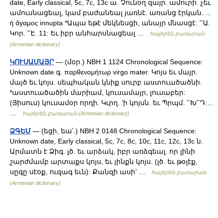
date, Early classical, 5c, 7c, 13c ա. Չունօղ զայր. ամուրի. չեւ
ամուսնացեալ, կամ բաժանեալ յառնէ. առանց էրկան. ...
ἠ ἅγαμος innupta *Ապա եթէ մեկնեսցի, անայր մնասցէ. ՟Ա.
Կոր. ՟Է. 11: Եւ իբր անհարսնացեալ …
հայերեն բառարան
(Armenian dictionary)
ԿՈՒՍԱՄԱՅՐ
— (մօր.) NBH 1 1124 Chronological Sequence:
Unknown date գ. παρθενομήτωρ virgo mater. Կոյս եւ մայր.
մայծ եւ կոյս. սեպհական կնիք սուրբ աստուածածնի.
*աստուածածին մարիամ, կուսամայր, լուսաբեր:
(Յիսուս) կուսամօր որդի. Կւրղ. ʼի կոյսն. եւ Պրպմ. ՟Խ՟Դ:…
…
հայերեն բառարան (Armenian dictionary)
ՁԳԵՄ
— (եցի, եա՛.) NBH 2 0148 Chronological Sequence:
Unknown date, Early classical, 5c, 7c, 8c, 10c, 11c, 12c, 13c ն.
Արմատն է Ձիգ. լծ. եւ արձակ, իբր առձգեալ. որ լինի
շարժմամբ արտաքս կոյս, եւ յինքն կոյս. (լծ. եւ թօլէք,
սըգը սէօք, ուզագ եւն): Քանզի ասի՝ …
հայերեն բառարան
(Armenian dictionary)