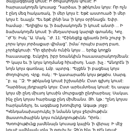
Յայլազգեաց կուսէ: Ի ծովակողմն կուսէ: Ի
հարաւակողմն կուսաց: Դարձաւ ʼի թիկունս կոյս: Որ ոչն
է ընդ մեզ հակառակ, ʼի մեր կոյս է: Եթէ աստուած ʼի մեր
կոյս է. եւայլն: *Եւ եթէ լինի նա ʼի կոյս օրինացն. Եփր.
համաբ.: *եղիցիս դւ ʼի ձախակողմն ʼի կուսէ անտի ... Ի
ձախակողմն կուսէ ʼի մեղաւորաց կարգի գտանել. Կոչ.
՟Ժ՟Ե: Իսկ ՟Ա. Մակ. ՟Ժ. 11: *Շինեցէք զլեառն իոն շուրջ ʼի
չորս կոյս յորձաքար վիմացʼʼ. իմա՛ որպէս բարդ բառ,
չորեքկուսի: *Որ զերիսն ունին կոյս ... երեք կողքն
հաւասարք. Եւկղիդ. իբր եռանկիւն հաւասարակողմեան:
*Ի կայս եւ ʼի կոյս կողմանց հիւսիսոյ. Նար. խչ.: *Անդրէն ʼի
նոյն կոյս գառնալ. Լմբ. պտրգ.: *Ելցեն ʼի բացեայ կոյս
ժողովուրդ. Վրք. ոսկ.: *Ի կատարածն կոյս թղթիս. Սարգ.
՟բ. պ. ՟Զ: *Ի թիկանց կուսէ իշխանին: Ըստ գլխոյ կուսէ:
Դարձեալ յեղբայրն կոյս: Ըստ արեւմտեայ կուսէ: Եւ ապա
կոյս մի ընդ միւսոյ կուսին մուրցացի ընդհարեալ: Սակաւ
ինչ ընդ կոյսս հարեալք ընդ միմեանս. Յհ. կթ.: *ընդ կոյսս
հարկանելոյ, եւ ազգեաց խռովելոց. Ագաթ. յռջբ:
*Կենդանախարուկել ʼի նմանն կոյս ջերմութիւն:
Յաստուծայինն կոյս ունկնդրութիւնն. Դիոն.:
*Խռովութիւնք յամենայն կուսաց կային ʼի վերայ: Ի մէջ
կուսէ ամենայն տնչ ʼի գլուխ ել: Չի՛ք ինչ ʼի քէն կուսէ