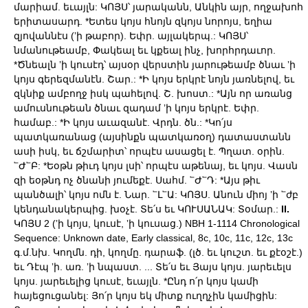
մարիամ. եւայլն: ԿՈՅՍ՝ յարականն, Անկին այր, ողջախոհ
երիտասարդ. *Ետես կոյս հնոյն զկոյս նորոյս, եղիա
զյովաննէս (ʼի թաբոր). Եփր. այլակերպ.: ԿՈՅՍ՝
նմանութեամբ, Փակեալ եւ կքեալ ինչ, խորհրդաւոր.
*Ծնեալն ʼի կուսէդ՝ այսօր վերստին յարութեամբ ծնաւ ʼի
կոյս գերեզմանէն. Շար.: *Ի կոյս երկրէ նոյն յառնելով, եւ
զկնիք ամբողջ իսկ պահելով. Շ. խոստ.: *Այն որ առանց
ամուսնութեան ծնաւ զադամ ʼի կոյս երկրէ. Եփր.
համաբ.: *Ի կոյս աւազանէ. Վրդն. ծն.: *Կո՛յս
պատկառանաց (այսինքն պատկառօղ) դատաստանն
ասի իսկ, եւ ճշմարիտ՝ որպէս ասացել է. Պղատ. օրին.
՟Ժ՟Բ: *Եօթն թիւդ կոյս լսի՝ որպէս աթենայ, եւ կոյս. Վասն
զի եօթնդ ոչ ծնանի յումեքէ. Սահմ. ՟Ժ՟Դ: *Այս թիւ
պանծալի՝ կոյս ոմն է. Նար. ՟Լ՟Ա: ԿՈՅՍ. Անուն միոյ ʼի ՟ժբ
կենդանակերպից. խօչէ. Տե՛ս եւ ԿՈՒՍԱՆԱԿ: Տօմար.:
II.
ԿՈՅՍ 2 (ʼի կոյս, կուսէ, ʼի կուսաց.) NBH 1-1114 Chronological
Sequence: Unknown date, Early classical, 8c, 10c, 11c, 12c, 13c
գ.մ.նխ. Կողմն. դի, կողմը. դարաֆ. (լծ. եւ կուշտ. եւ քէօշէ.)
եւ Դէպ ʼի. առ. ʼի նպաստ. ... Տե՛ս եւ Յայս կոյս. յարեւելս
կոյս. յարեւելից կուսէ, եւայլն. *Ընդ ո՛ր կոյս կամի
հայեցուցանել: Յո՛ր կոյս եկ միտք ուղղչին կամիցին: