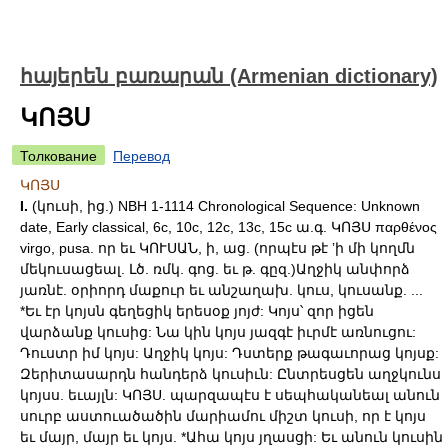
հայերեն բառարան (Armenian dictionary)
ԿՈՅՍ
Толкование
Перевод
ԿՈՅՍ
I.
(կուսի, ից.) NBH 1-1114 Chronological Sequence: Unknown
date, Early classical, 6c, 10c, 12c, 13c, 15c ա.գ. ԿՈՅՍ παρθένος
virgo, pusa. որ եւ ԿՈՒՍԱՆ, ի, աց. (որպէս թէ ʼի մի կողմն
մեկուսացեալ. Լծ. ռմկ. գոց. եւ թ. գըզ.)Աղջիկ անփորձ
յառնէ. օրիորդ մաքուր եւ անշաղախ. կուս, կուսանք. ...
*Եւ էր կոյսն գեղեցիկ երեսօք յոյժ: Կոյս՝ զոր իցեն
վարձանք կուսից: Նա կին կոյս յազգէ իւրմէ առնուցու:
Դուստր իմ կոյս: Աղջիկ կոյս: Դստերք թագաւորաց կոյսք:
Զերիտասարդն հանդերձ կուսիւն: Ընտրեսցեն աղջկունս
կոյսս. եւայլն: ԿՈՅՍ. պարզապէս է սեպհականեալ անուն
սուրբ աստուածածին մարիամու միշտ կուսի, որ է կոյս
եւ մայր, մայր եւ կոյս. *Ահա կոյս յղասցի: Եւ անուն կուսին