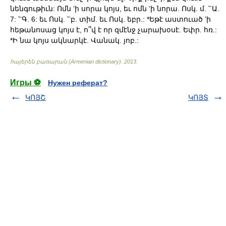
նենգութիւն: Ոմն ʼի սորա կոյս, եւ ոմն ʼի նորա. Ոսկ. մ. ՟Ա.
7: ՟Գ. 6: եւ Ոսկ. ՟բ. տիմ. եւ Ոսկ. եբր.: *Եթէ աստուած ʼի
հեթանոսաց կոյս է, ո՞վ է որ զմէնջ չարախօսէ. Եփր. հռ.:
*Ի նա կոյս ակնարկէ. Վանակ. յոբ.:
հայերեն բառարան (Armenian dictionary)
.
2013
.
Игры ⚽
Нужен реферат?
ԿՈՅՇ
ԿՈՅՏ