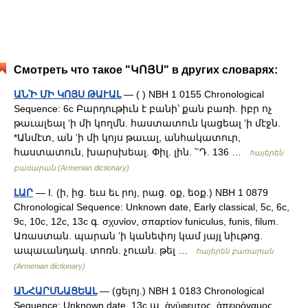
Смотреть что такое "ԿՈՅՍ" в других словарях:
ԱՆ՝Ի ՄԻ ԿՈՅՍ ԹԱՒԱԼ
— ( ) NBH 1 0155 Chronological
Sequence: 6c Բարդութիւն է բանի՝ քան բառի. իբր ոչ
թաւալեալ ʼի մի կողմն. հաստատուն կացեալ ʼի մէջն.
*Անմէտ, ան ʼի մի կոյս թաւալ, անհակատուր,
հաստատուն, խարսխեալ. Փիլ. լին. ՟Դ. 136 …
հայերեն
բառարան (Armenian dictionary)
ԼԱՐ
— I. (ի, ից. եւս եւ րոյ, րաց. օք, եօք.) NBH 1 0879
Chronological Sequence: Unknown date, Early classical, 5c, 6c,
9c, 10c, 12c, 13c գ. σχυνίον, σπαρτίον funiculus, funis, filum.
Առաստան. պարան ʼի կանեփոյ կամ յայլ նիւթոց.
ապաւանդակ. տոռն. չուան. թել …
հայերեն բառարան
(Armenian dictionary)
ԱՆՀԱՐՍՆԱՑԵԱԼ
— (ցելոյ.) NBH 1 0183 Chronological
Sequence: Unknown date, 13c ա. ἁνύφευτος, ἁπειρόγαμος