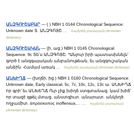
ԱՆԶԳՈՒՇԱԲԱՐ
— ( ) NBH 1 0144 Chronological Sequence:
Unknown date Տ. ԱՆԶԳՈՅՇ …
հայերեն բառարան (Armenian
dictionary)
ԱՆԶԳՈՒՇԱԿԱՆ
— (ի, աց.) NBH 1 0145 Chronological
Sequence: 9c Տե՛ս ԱՆԶԳՈՅՇ. *Անլուր իրի պատասխնելն՝
գործ է անզգայական անբանութեան, եւ անզգուշական
անձին. Համամ առակ …
հայերեն բառարան (Armenian dictionary)
ԱՆԽԻՂՃ
— (խղճի, ից.) NBH 1 0160 Chronological Sequence:
Unknown date, Early classical, 5c, 7c, 10c, 12c, 13c ա. ԱՆԽԻՂՃ
որ գրի՝ եւ ԱՆԽԵՂՃ Ուր չիք խիղճ ստգտանաց, կամ խիճ՝
որ տացէ գթել մտաց. անստգիւտ. անարատ. անկեղծ.
ողջամիտ. ἁπρόσκοπος inoffensus,… …
հայերեն բառարան
(Armenian dictionary)