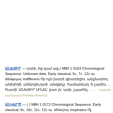
ԱՆԽՏԻՐ
— (տրի, ից կամ աց.) NBH 1 0163 Chronological
Sequence: Unknown date, Early classical, 5c, 7c, 12c ա.
ἁδιάφορος indifferens Որ ոչն խտրէ զխտրելիս. անընտրող.
անխիղճ. աներկիւղած. անզգոյշ. համարձակ ʼի չարիս. ...
Ուստի՛ ԱՆԽՏԻՐ ԼԻՆԵԼ՝ ըստ յն. ասի, չպահել… …
հայերեն
բառարան (Armenian dictionary)
ԱՆԿԱՐԾ
— ( ) NBH 1 0172 Chronological Sequence: Early
classical, 6c, 10c, 11c, 12c ա. ἁδόκητος inopinatus Ոչ