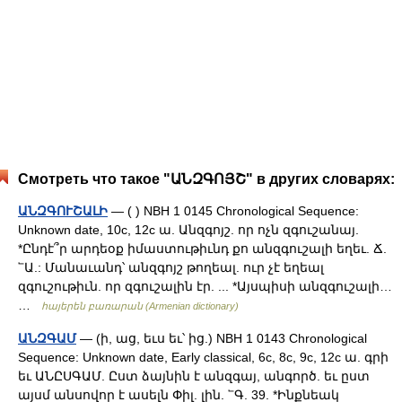
Смотреть что такое "ԱՆԶԳՈՅՇ" в других словарях:
ԱՆԶԳՈՒՇԱԼԻ
— ( ) NBH 1 0145 Chronological Sequence:
Unknown date, 10c, 12c ա. Անզգոյշ. որ ոչն զգուշանայ.
*Ընդէ՞ր արդեօք իմաստութիւնդ քո անզգուշալի եղեւ. Ճ.
՟Ա.: Մանաւանդ՝ անզգոյշ թողեալ. ուր չէ եղեալ
զգուշութիւն. որ զգուշալին էր. ... *Այսպիսի անզգուշալի…
…
հայերեն բառարան (Armenian dictionary)
ԱՆԶԳԱՄ
— (ի, աց, եւս եւ՝ ից.) NBH 1 0143 Chronological
Sequence: Unknown date, Early classical, 6c, 8c, 9c, 12c ա. գրի
եւ ԱՆԸՍԳԱՄ. Ըստ ձայնին է անզգայ, անգործ. եւ ըստ
այսմ անսովոր է ասելն Փիլ. լին. ՟Գ. 39. *Ինքնեակ