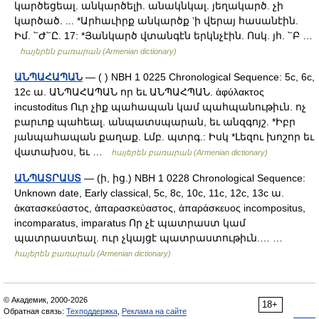
կարծեցեալ. անկարծելի. անակնկալ. յեղակարծ. չի
կարծած. ... *Արհաւիրք անկարծք ʼի վերայ հասանէին.
Իմ. ՟Ժ՟Ը. 17: *Յանկարծ վտանգէն երկնչէին. Ոսկ. յհ. ՟Բ …
հայերեն բառարան (Armenian dictionary)
ԱՆՊԱՀԱՊԱՆ
— ( ) NBH 1 0225 Chronological Sequence: 5c, 6c,
12c ա. ԱՆՊԱՀԱՊԱՆ որ եւ ԱՆՊԱՀՊԱՆ. ἁφύλακτος
incustoditus Ուր չիք պահապան կամ պահպանութիւն. ոչ
բարւոք պահեալ. անպատսպարան, եւ անզգոյշ. *Իբր
յանպահապան քաղաք. Լմբ. պտրգ.: Իսկ *Լեզու խոշոր եւ
վատախօս, եւ …
հայերեն բառարան (Armenian dictionary)
ԱՆՊԱՏՐԱՍՏ
— (ի, ից.) NBH 1 0228 Chronological Sequence:
Unknown date, Early classical, 5c, 8c, 10c, 11c, 12c, 13c ա.
ἁκατασκεύαστος, ἁπαρασκεύαστος, ἁπαράσκευος incompositus,
incomparatus, imparatus Որ չէ պատրաստ կամ
պատրաստեալ. ուր չկայցէ պատրաստութիւն.… …
հայերեն բառարան (Armenian dictionary)
© Академик, 2000-2026
18+
Обратная связь:
Техподдержка
,
Реклама на сайте