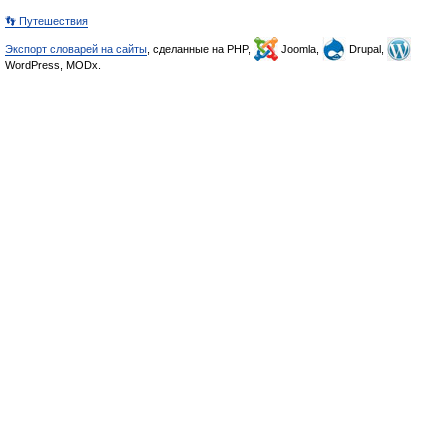
👣 Путешествия
Экспорт словарей на сайты
, сделанные на PHP,
Joomla,
Drupal,
WordPress, MODx.