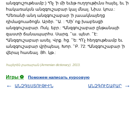
անզգուշութեամբ:) *Ոչ ʼի մի եւեթ ուղղութիւնս հայել, եւ ʼի
հակառակսն անզգուշաբար կալ մնալ. Նիւս. կուս.:
*Մեռանի անդ անզգուշաբար ʼի յաւակնայեղց
դիմացուածոցն. Արծր. ՟Ա. : *Մի՛ ոք խաբեսցի
անզգուշաբար. Ոսկ. եբր.: *Անզգուշաբար ընթանայի
զաստի ճանապարհս. Սարգ. ՟ա. պետ. ՟Է:
*Անզգուշաբար ասել. Վրք. հց. ՟Ե: *Ո՛չ հեղգութեամբ եւ
անզգուշաբար վրիպեալ. Խոր. ՟Բ. 72: *Անզգուշաբար ʼի
վերայ հասեալ. Յհ. կթ.:
հայերեն բառարան (Armenian dictionary)
.
2013
.
Игры ⚽
Поможем написать курсовую
ԱՆԶԳԵՍՏՈՒԹԻՒՆ
ԱՆԶԳՈՒՇԱԲԱՐ