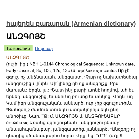
հայերեն բառարան (Armenian dictionary)
ԱՆԶԳՈՅՇ
Толкование
Перевод
ԱՆԶԳՈՅՇ
(ուշի, ից.) NBH 1-0144 Chronological Sequence: Unknown date,
Early classical, 8c, 10c, 12c, 13c ա. ἁφύλακτος incautus Որ չէ
զգոյշ. ոչ անձնապահ. անզգաստ. *Չար ոչ նախատեսեալ
անզգուշիցս լինին: Մի՛ լինիք դէտք անզգոյշք. Բրս.
մախան.: Երզն. լս.: *Շատ ինչ բարի առնէ հողմով. ահ եւ
երկեղ անզգուշից, եւ սնունդ բուսոց եւ տնկոց. Վրդն. սղ.:
Կամ իբր անզգուշական. անկարծ. ուր չիք զգուշութիւն.
*Յանզգոյշ ժամուն տունկն պտղակորոյս եկն ընդ
անիծիւք. Նար. ՟Թ: մ. ԱՆԶԳՈՅՇ մ. ԱՆԶԳՈՒՇԱԲԱՐ
ἁφυλάκτως Առանց զգուշութեան. անզգուշութեամբ.
անպահպանաբար. յանզգաստից. յանկարծ. *Անզգոյշ ոչ
գնացից զճանապարհս նորա. Վրք. հց. ՟Ժ՟Բ. (ա՛յլ ձ.