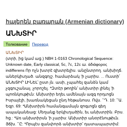
հայերեն բառարան (Armenian dictionary)
ԱՆԽՏԻՐ
Толкование
Перевод
ԱՆԽՏԻՐ
(տրի, ից կամ աց.) NBH 1-0163 Chronological Sequence:
Unknown date, Early classical, 5c, 7c, 12c ա. ἁδιάφορος
indifferens Որ ոչն խտրէ զխտրելիս. անընտրող. անխիղճ.
աներկիւղած. անզգոյշ. համարձակ ʼի չարիս. ... Ուստի՛
ԱՆԽՏԻՐ ԼԻՆԵԼ՝ ըստ յն. ասի, չպահել զանձն կամ
չզգուշանալ. չորոշել. *Զտէր թողին՝ անխտիր լինել ʼի
պոռնկութիւն: Անխտիր եղեւ ամենայն ազգ որդւոցն
Իսրայէլի, խառնակեցան ընդ հեթանոսս. Ովս. ՟Դ. 10: ՟Ա.
Եզր. 69: *Անխտիրն համանգամայն զոգւոցն գեղ
ապականեաց: Մեղանք երկիւղածին, եւ անխտրին. Բրս.
հց.: *Առ անխտիրսն ʼի չարիս: Անխտիր անօրէնութիւն.
Յճխ. ՟Ը: *Որպէս զանփորձ անխտիր՝ դատապարտիմ: