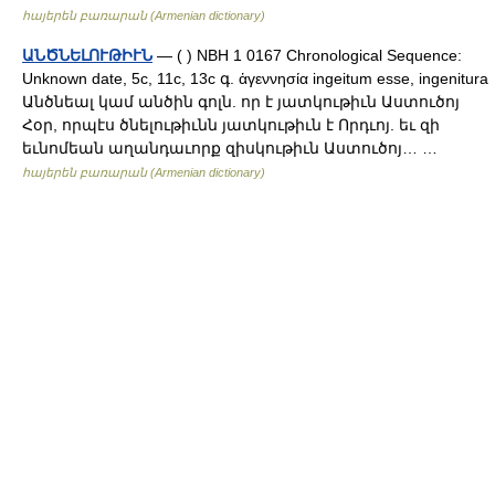
հայերեն բառարան (Armenian dictionary)
ԱՆԾՆԵԼՈՒԹԻՒՆ
— ( ) NBH 1 0167 Chronological Sequence:
Unknown date, 5c, 11c, 13c գ. ἁγεννησία ingeitum esse, ingenitura
Անծնեալ կամ անծին գոլն. որ է յատկութիւն Աստուծոյ
Հօր, որպէս ծնելութիւնն յատկութիւն է Որդւոյ. եւ զի
եւնոմեան աղանդաւորք զիսկութիւն Աստուծոյ… …
հայերեն բառարան (Armenian dictionary)