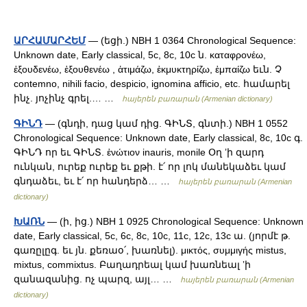
ԱՐՀԱՄԱՐՀԵՄ
— (եցի.) NBH 1 0364 Chronological Sequence:
Unknown date, Early classical, 5c, 8c, 10c ն. καταφρονέω,
ἑξουδενέω, ἑξουθενέω , ἁτιμάζω, ἑκμυκτηρίζω, ἑμπαίζω եւն. Չ
contemno, nihili facio, despicio, ignomina afficio, etc. համարել
ինչ. յոչինչ գրել.… …
հայերեն բառարան (Armenian dictionary)
ԳԻՆԴ
— (գնդի, դաց կամ դից. ԳԻՆՏ, գնտի.) NBH 1 0552
Chronological Sequence: Unknown date, Early classical, 8c, 10c գ.
ԳԻՆԴ որ եւ ԳԻՆՏ. ἑνώτιον inauris, monile Օղ ʼի զարդ
ունկան, ուրեք ուրեք եւ քթի. է՛ որ լոկ մանեկաձեւ կամ
գնդաձեւ, եւ է՛ որ հանդերձ… …
հայերեն բառարան (Armenian
dictionary)
ԽԱՌՆ
— (ի, ից.) NBH 1 0925 Chronological Sequence: Unknown
date, Early classical, 5c, 6c, 8c, 10c, 11c, 12c, 13c ա. (յորմէ թ.
գառըլըգ. եւ յն. քեռաօ՛, խառնել). μικτός, συμμιγής mistus,
mixtus, commixtus. Բաղադրեալ կամ խառնեալ ʼի
զանազանից. ոչ պարզ, այլ… …
հայերեն բառարան (Armenian
dictionary)