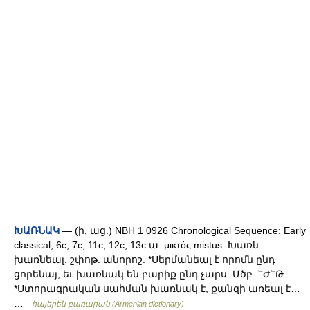
ԽԱՌՆԱԿ
— (ի, աց.) NBH 1 0926 Chronological Sequence: Early
classical, 6c, 7c, 11c, 12c, 13c ա. μικτός mistus. Խառն.
խառնեալ. շփոթ. անորոշ. *Սերմանեալ է որոմն ընդ
ցորենայ, եւ խառնակ են բարիք ընդ չարս. Մծբ. ՟Ժ՟Թ:
*Ստորագրական սահման խառնակ է, քանզի առեալ է…
…
հայերեն բառարան (Armenian dictionary)