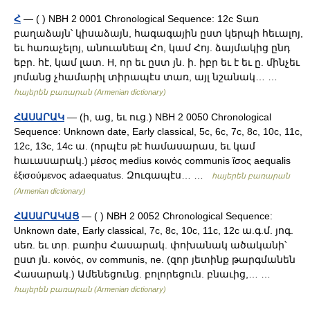
Հ
— ( ) NBH 2 0001 Chronological Sequence: 12c Տառ
բաղաձայն՝ կիսաձայն, հագագային ըստ կերպի հեւալոյ,
եւ հառաչելոյ, անուանեալ Հո, կամ Հոյ. ձայմակից ընդ
եբր. հէ, կամ լատ. H, որ եւ ըստ յն. ի. իբր եւ է եւ ը. մինչեւ
յոմանց չհամարիլ տիրապէս տառ, այլ նշանակ… …
հայերեն բառարան (Armenian dictionary)
ՀԱՍԱՐԱԿ
— (ի, աց, եւ ուց.) NBH 2 0050 Chronological
Sequence: Unknown date, Early classical, 5c, 6c, 7c, 8c, 10c, 11c,
12c, 13c, 14c ա. (որպէս թէ համասարաս, եւ կամ
հաւասարակ.) μέσος medius κοινός communis ἵσος aequalis
ἑξισούμενος adaequatus. Զուգապէս… …
հայերեն բառարան
(Armenian dictionary)
ՀԱՍԱՐԱԿԱՑ
— ( ) NBH 2 0052 Chronological Sequence:
Unknown date, Early classical, 7c, 8c, 10c, 11c, 12c ա.գ.մ. յոգ.
սեռ. եւ տր. բառիս Հասարակ. փոխանակ ածականի՝
ըստ յն. κοινός, ον communis, ne. (զոր յետինք թարգմանեն
Հասարակ.) Ամենեցունց. բոլորեցուն. բնաւից,… …
հայերեն բառարան (Armenian dictionary)