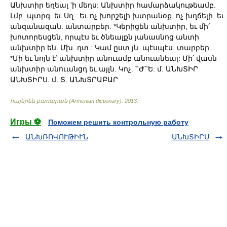
Անխտիր եղեալ ʼի մեղս: Անխտիր համարձակութեամբ.
Լմբ. պտրգ. եւ Սղ.: Եւ ոչ խորշելի խտրանօք, ոչ խղճելի. եւ
անզանազան. անտարբեր. *Կերիցեն անխտիր, եւ մի՛
խոտորեսցեն, որպէս եւ ծնեալքն յանասնոց անտի
անխտիր են. Մխ. դտ.: Կամ ըստ յն. պէսպէս. տարբեր.
*Մի եւ նոյն է՝ անխտիր անուամբ անուանեալ: Մի՛ վասն
անխտիր անուանցդ եւ այլն. Կոչ. ՟Ժ՟Ե: մ. ԱՆԽՏԻՐ
ԱՆԽՏԻՐՍ. մ. Տ. ԱՆԽՏՐԱԲԱՐ
հայերեն բառարան (Armenian dictionary)
.
2013
.
Игры ⚽
Поможем решить контрольную работу
ԱՆԽՌՈՎՈՒԹԻՒՆ
ԱՆԽՏԻՐՍ