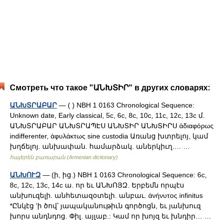
Смотреть что такое "ԱՆԽՏԻՐ" в других словарях:
ԱՆԽՏՐԱԲԱՐ
— ( ) NBH 1 0163 Chronological Sequence:
Unknown date, Early classical, 5c, 6c, 8c, 10c, 11c, 12c, 13c մ.
ԱՆԽՏՐԱԲԱՐ ԱՆԽՏՐԱՊԷՍ ԱՆԽՏԻՐ ԱՆԽՏԻՐՍ ἁδιαφόρως
indifferenter, ἁφυλάκτως sine custodia Առանց խտրելոյ, կամ
խղճելոյ. անխափան. համարձակ. աներկիւղ.… …
հայերեն բառարան (Armenian dictionary)
ԱՆԽՈՒԶ
— (ի, ից.) NBH 1 0163 Chronological Sequence: 6c,
8c, 12c, 13c, 14c ա. որ եւ ԱՆԽՈՅԶ. Երբեմն որպէս
անխուզելի. անհետազօտելի. անբաւ. ἁνήνυτος infinitus
*Ընկէց ʼի ծով՝ յապականութիւն գործոցն, եւ յանխուզ
խորս անդնդոց. Փիլ. այլաբ.: Կամ որ խոյզ եւ խնդիր… …